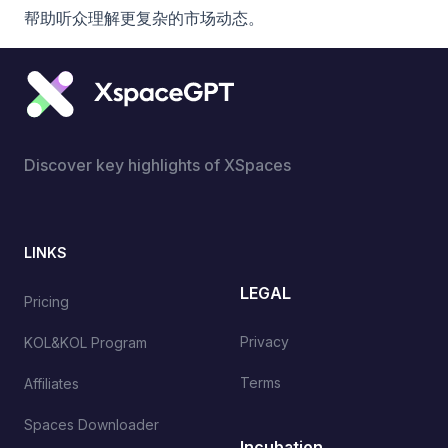
帮助听众理解更复杂的市场动态。
Discover key highlights of XSpaces
LINKS
LEGAL
Pricing
Privacy
KOL&KOL Program
Terms
Affiliates
Spaces Downloader
Incubation