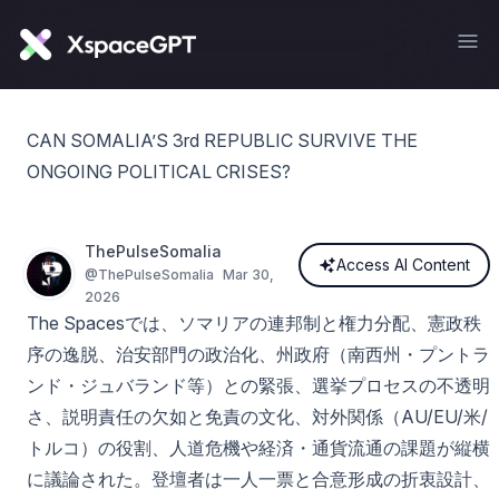
CAN SOMALIA’S 3rd REPUBLIC SURVIVE THE
ONGOING POLITICAL CRISES?
ThePulseSomalia
Access AI Content
@
ThePulseSomalia
Mar 30,
2026
The Spacesでは、ソマリアの連邦制と権力分配、憲政秩
序の逸脱、治安部門の政治化、州政府（南西州・プントラ
ンド・ジュバランド等）との緊張、選挙プロセスの不透明
さ、説明責任の欠如と免責の文化、対外関係（AU/EU/米/
トルコ）の役割、人道危機や経済・通貨流通の課題が縦横
に議論された。登壇者は一人一票と合意形成の折衷設計、