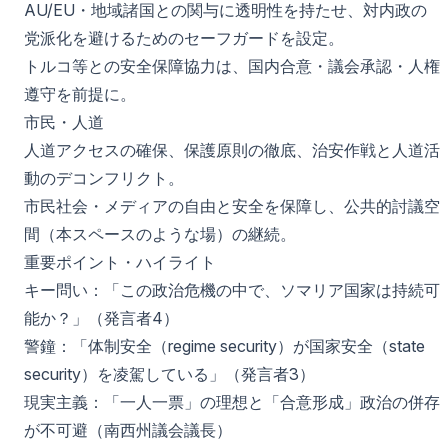
AU/EU・地域諸国との関与に透明性を持たせ、対内政の
党派化を避けるためのセーフガードを設定。
トルコ等との安全保障協力は、国内合意・議会承認・人権
遵守を前提に。
市民・人道
人道アクセスの確保、保護原則の徹底、治安作戦と人道活
動のデコンフリクト。
市民社会・メディアの自由と安全を保障し、公共的討議空
間（本スペースのような場）の継続。
重要ポイント・ハイライト
キー問い：「この政治危機の中で、ソマリア国家は持続可
能か？」（発言者4）
警鐘：「体制安全（regime security）が国家安全（state
security）を凌駕している」（発言者3）
現実主義：「一人一票」の理想と「合意形成」政治の併存
が不可避（南西州議会議長）