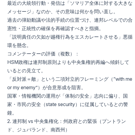
最近の大統領行動・発信は「ソマリア全体に対する大きな
メッセージ」なのか、その意味は何かを問い直し。
過去の弾劾動議や法的手続の位置づけ、連邦レベルでの合
憲性・正統性の確保を再確認すべきと指摘。
「説明責任の欠如が越権行為をエスカレートさせる」悪循
環を懸念。
コメンテーターの評価（複数）：
HSM政権は連邦制原則よりも中央集権的再編へ傾斜して
いるとの見立て。
「反対派＝敵」という二項対立的フレーミング（“with me
or my enemy”）が合意形成を阻害。
国軍・情報機関の運用が「体制の安全」志向に偏り、国
家・市民の安全（state security）に従属しているとの警
鐘。
2. 連邦制 vs 中央集権化：州政府との緊張（プントラン
ド、ジュバランド、南西州）