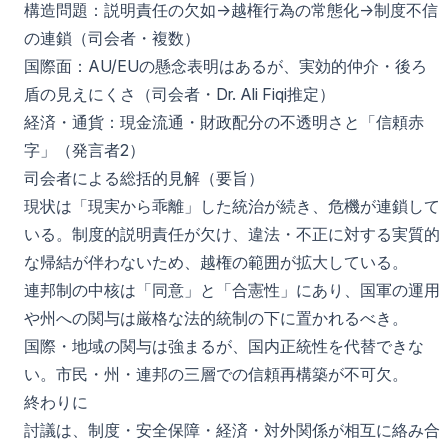
構造問題：説明責任の欠如→越権行為の常態化→制度不信
の連鎖（司会者・複数）
国際面：AU/EUの懸念表明はあるが、実効的仲介・後ろ
盾の見えにくさ（司会者・Dr. Ali Fiqi推定）
経済・通貨：現金流通・財政配分の不透明さと「信頼赤
字」（発言者2）
司会者による総括的見解（要旨）
現状は「現実から乖離」した統治が続き、危機が連鎖して
いる。制度的説明責任が欠け、違法・不正に対する実質的
な帰結が伴わないため、越権の範囲が拡大している。
連邦制の中核は「同意」と「合憲性」にあり、国軍の運用
や州への関与は厳格な法的統制の下に置かれるべき。
国際・地域の関与は強まるが、国内正統性を代替できな
い。市民・州・連邦の三層での信頼再構築が不可欠。
終わりに
討議は、制度・安全保障・経済・対外関係が相互に絡み合