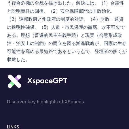
う複合危機の全貌を描き出した。解決には、（1）合憲性
と説明責任の回復、（2）安全保障部門の非政治化、
（3）連邦政府と州政府の制度的対話、（4）財政・通貨
の透明性確保、（5）人道・市民保護の徹底、が不可欠で
ある。理想（普遍的民主主義手続）と現実（合意形成政
治・治安上の制約）の両立を図る漸進戦略が、国家の生存
可能性を高める最短路であるという点で、登壇者の多くが
収斂した。
Discover key highlights of XSpaces
LINKS