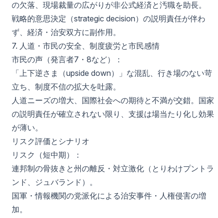
の欠落、現場裁量の広がりが非公式経済と汚職を助長。
戦略的意思決定（strategic decision）の説明責任が伴わ
ず、経済・治安双方に副作用。
7. 人道・市民の安全、制度疲労と市民感情
市民の声（発言者7・8など）：
「上下逆さま（upside down）」な混乱、行き場のない苛
立ち、制度不信の拡大を吐露。
人道ニーズの増大、国際社会への期待と不満が交錯。国家
の説明責任が確立されない限り、支援は場当たり化し効果
が薄い。
リスク評価とシナリオ
リスク（短中期）：
連邦制の骨抜きと州の離反・対立激化（とりわけプントラ
ンド、ジュバランド）。
国軍・情報機関の党派化による治安事件・人権侵害の増
加。