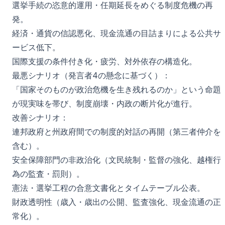
選挙手続の恣意的運用・任期延長をめぐる制度危機の再
発。
経済・通貨の信認悪化、現金流通の目詰まりによる公共サ
ービス低下。
国際支援の条件付き化・疲労、対外依存の構造化。
最悪シナリオ（発言者4の懸念に基づく）：
「国家そのものが政治危機を生き残れるのか」という命題
が現実味を帯び、制度崩壊・内政の断片化が進行。
改善シナリオ：
連邦政府と州政府間での制度的対話の再開（第三者仲介を
含む）。
安全保障部門の非政治化（文民統制・監督の強化、越権行
為の監査・罰則）。
憲法・選挙工程の合意文書化とタイムテーブル公表。
財政透明性（歳入・歳出の公開、監査強化、現金流通の正
常化）。