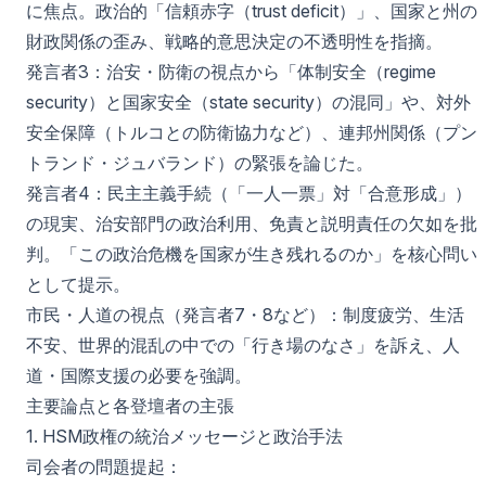
に焦点。政治的「信頼赤字（trust deficit）」、国家と州の
財政関係の歪み、戦略的意思決定の不透明性を指摘。
発言者3：治安・防衛の視点から「体制安全（regime
security）と国家安全（state security）の混同」や、対外
安全保障（トルコとの防衛協力など）、連邦州関係（プン
トランド・ジュバランド）の緊張を論じた。
発言者4：民主主義手続（「一人一票」対「合意形成」）
の現実、治安部門の政治利用、免責と説明責任の欠如を批
判。「この政治危機を国家が生き残れるのか」を核心問い
として提示。
市民・人道の視点（発言者7・8など）：制度疲労、生活
不安、世界的混乱の中での「行き場のなさ」を訴え、人
道・国際支援の必要を強調。
主要論点と各登壇者の主張
1. HSM政権の統治メッセージと政治手法
司会者の問題提起：