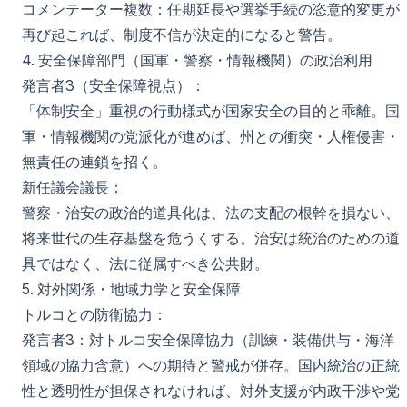
コメンテーター複数：任期延長や選挙手続の恣意的変更が
再び起これば、制度不信が決定的になると警告。
4. 安全保障部門（国軍・警察・情報機関）の政治利用
発言者3（安全保障視点）：
「体制安全」重視の行動様式が国家安全の目的と乖離。国
軍・情報機関の党派化が進めば、州との衝突・人権侵害・
無責任の連鎖を招く。
新任議会議長：
警察・治安の政治的道具化は、法の支配の根幹を損ない、
将来世代の生存基盤を危うくする。治安は統治のための道
具ではなく、法に従属すべき公共財。
5. 対外関係・地域力学と安全保障
トルコとの防衛協力：
発言者3：対トルコ安全保障協力（訓練・装備供与・海洋
領域の協力含意）への期待と警戒が併存。国内統治の正統
性と透明性が担保されなければ、対外支援が内政干渉や党