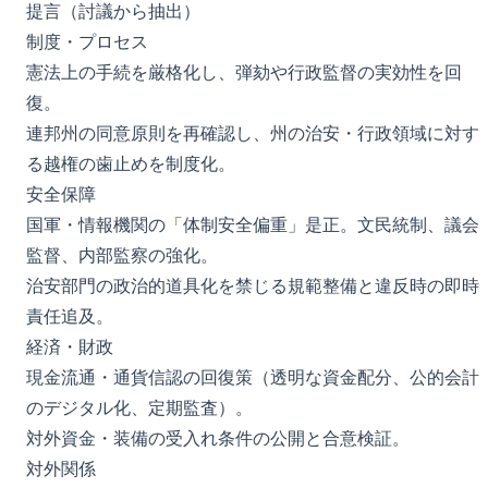
提言（討議から抽出）
制度・プロセス
憲法上の手続を厳格化し、弾劾や行政監督の実効性を回
復。
連邦州の同意原則を再確認し、州の治安・行政領域に対す
る越権の歯止めを制度化。
安全保障
国軍・情報機関の「体制安全偏重」是正。文民統制、議会
監督、内部監察の強化。
治安部門の政治的道具化を禁じる規範整備と違反時の即時
責任追及。
経済・財政
現金流通・通貨信認の回復策（透明な資金配分、公的会計
のデジタル化、定期監査）。
対外資金・装備の受入れ条件の公開と合意検証。
対外関係