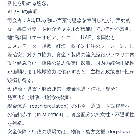
派化を強める懸念。
AU/EUの声明：
司会者：AU/EUが強い言葉で懸念を表明したが、実効的
な「裏口外交」や仲介チャネルが機能しているか不透明。
地域諸国（エチオピア、ケニア、UAE、米国など）：
コメンテーター複数：紅海・西インド洋のシーレーン、国
境治安、対テロ協力、資金・装備の流入経路がソマリア内
政と絡み合い、政権の意思決定に影響。国内の統治正統性
が脆弱なまま地域協力に依存すると、主権と政策自律性が
毀損し得る。
6. 経済・通貨・財政運営（現金流通・信認・配分）
発言者2（財政・通貨の指摘）：
現金流通（cash circulation）の不全、通貨・財政運営へ
の信頼赤字（trust deficit）、資金配分の恣意性・不透明性
を列挙。
安全保障・行政の現場では、物資・後方支援（logistics）