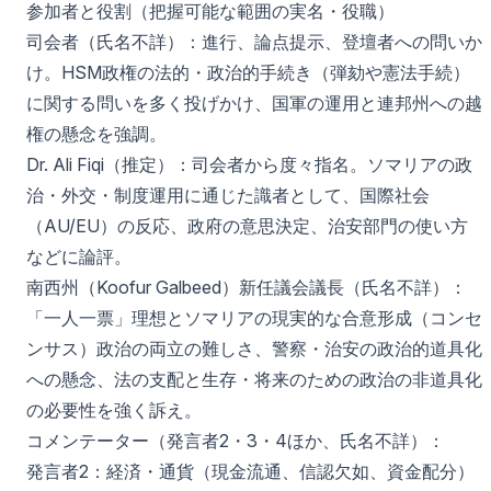
参加者と役割（把握可能な範囲の実名・役職）
司会者（氏名不詳）：進行、論点提示、登壇者への問いか
け。HSM政権の法的・政治的手続き（弾劾や憲法手続）
に関する問いを多く投げかけ、国軍の運用と連邦州への越
権の懸念を強調。
Dr. Ali Fiqi（推定）：司会者から度々指名。ソマリアの政
治・外交・制度運用に通じた識者として、国際社会
（AU/EU）の反応、政府の意思決定、治安部門の使い方
などに論評。
南西州（Koofur Galbeed）新任議会議長（氏名不詳）：
「一人一票」理想とソマリアの現実的な合意形成（コンセ
ンサス）政治の両立の難しさ、警察・治安の政治的道具化
への懸念、法の支配と生存・将来のための政治の非道具化
の必要性を強く訴え。
コメンテーター（発言者2・3・4ほか、氏名不詳）：
発言者2：経済・通貨（現金流通、信認欠如、資金配分）