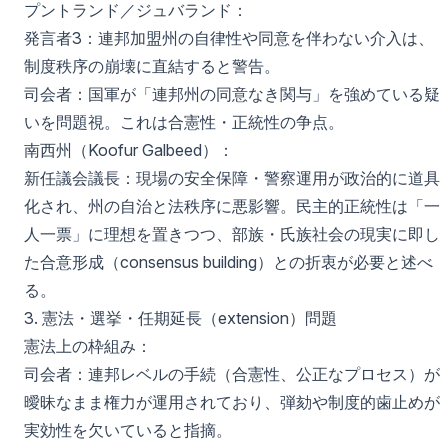
プントランド／ジュバランド：
発言者3：連邦加盟州の自律性や同意を伴わない介入は、
制度秩序の崩壊に直結すると警告。
司会者：国軍が「連邦州の同意なき関与」を強めている疑
いを問題視。これは合憲性・正統性の争点。
南西州（Koofur Galbeed）：
新任議会議長：現場の安全保障・警察運用が政治的に道具
化され、州の自治と法秩序に悪影響。民主的正統性は「一
人一票」に理想を置きつつ、部族・氏族社会の現実に即し
た合意形成（consensus building）との折衷が必要と述べ
る。
3. 憲法・選挙・任期延長（extension）問題
憲法上の枠組み：
司会者：連邦レベルの手続（合憲性、公正なプロセス）が
曖昧なまま権力が運用されており、弾劾や制度的歯止めが
実効性を欠いていると指摘。