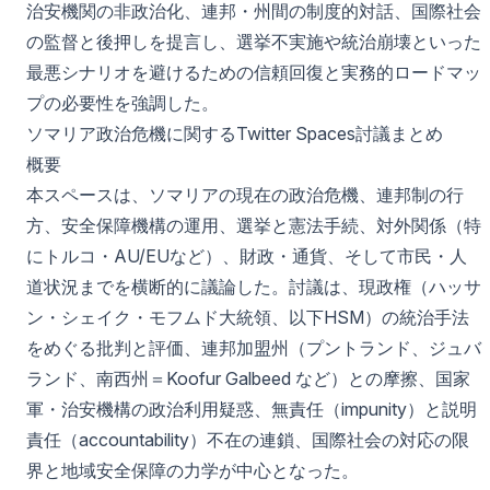
治安機関の非政治化、連邦・州間の制度的対話、国際社会
の監督と後押しを提言し、選挙不実施や統治崩壊といった
最悪シナリオを避けるための信頼回復と実務的ロードマッ
プの必要性を強調した。
ソマリア政治危機に関するTwitter Spaces討議まとめ
概要
本スペースは、ソマリアの現在の政治危機、連邦制の行
方、安全保障機構の運用、選挙と憲法手続、対外関係（特
にトルコ・AU/EUなど）、財政・通貨、そして市民・人
道状況までを横断的に議論した。討議は、現政権（ハッサ
ン・シェイク・モフムド大統領、以下HSM）の統治手法
をめぐる批判と評価、連邦加盟州（プントランド、ジュバ
ランド、南西州＝Koofur Galbeed など）との摩擦、国家
軍・治安機構の政治利用疑惑、無責任（impunity）と説明
責任（accountability）不在の連鎖、国際社会の対応の限
界と地域安全保障の力学が中心となった。