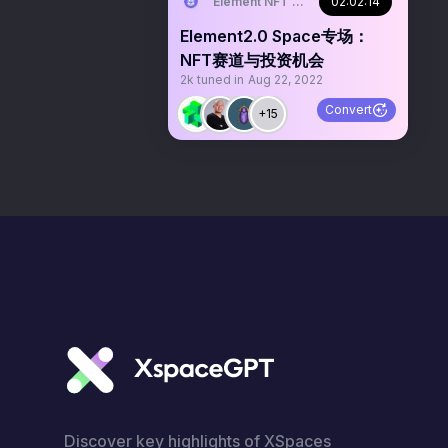
Element NFT Marketplace中文社区
02:02:14
Element2.0 Space专场：
NFT赛道与投资机会
2k
tuned in
Aug 22, 2022
Convert
+15
Discover key highlights of XSpaces