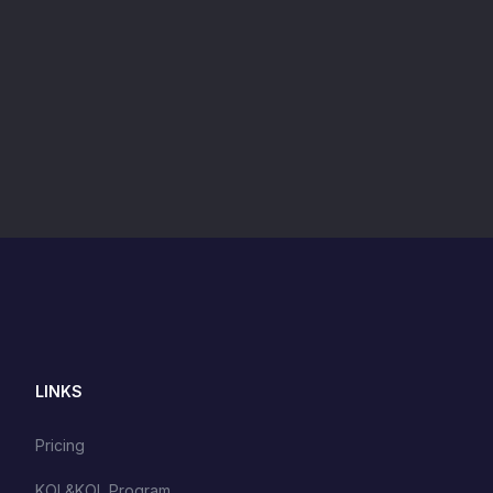
LINKS
Pricing
KOL&KOL Program