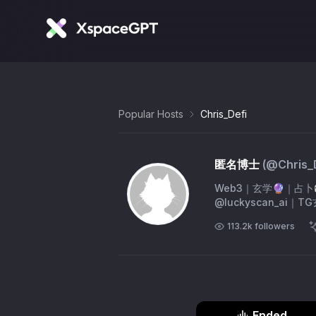
Popular Hosts
Chris_Defi
匿名博士
(@
Chris_
Web3｜玄学🔮｜占卜
@luckyscan_ai｜TG
113.2k
followers
Ended