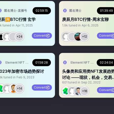
匿名博士-直播号
02:59:15
匿名博士
01:39:49
辰🈷️BTC行情 玄学
庚辰月BTC行情-周末玄聊
1k
tuned in
Apr 11, 2025
1.9k
tuned in
Apr 6, 2025
Convert
Convert
+24
+12
Element NFT Marketplace中文社区
01:58:28
Element NFT Marketplac
02:24:04
2023年加密市场趋势探讨
头像类和应用类NFT发展趋
讨论 ——现状，机会，交易
3k
tuned in
Feb 9, 2023
601
tuned in
Sep 22, 2022
略
Convert
+14
Convert
+16