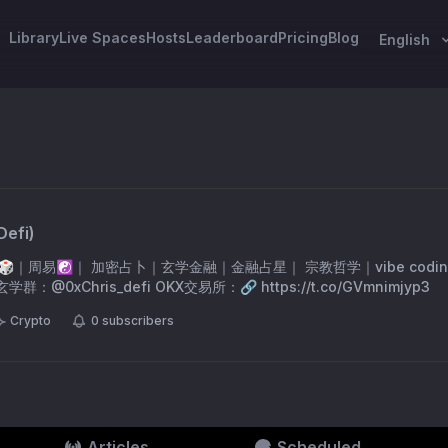
Library
Live Spaces
Hosts
Leaderboard
Pricing
Blog
English
Defi
)
｜周易☯️｜ 加密占卜｜玄学金融｜金融占星｜ 宗教哲学｜vibe coding｜
玄学群：@0xChris_defi OKX交易所：🔗 https://t.co/GVmnimjyp3
Crypto
0
subscribers
Articles
Scheduled