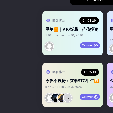
匿名博士
04:03:29
甲午🈷️｜A10饭局｜价值投资
826
tuned in
Jun 10, 2026
1.
Convert
匿名博士
01:25:13
今夜不设房：玄学BTC甲午🈷️
577
tuned in
Jun 3, 2026
3
Convert
+2