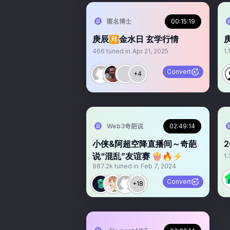
匿名博士
00:15:19
庚辰🈷️金水日 玄学行情
庚
466
tuned in
Apr 21, 2025
1.
Convert
+4
Web3奇葩说
02:49:14
小侠&阿超空降直播间～奇葩
说“混乱”友谊赛 🍿🔥⚡
1.
987.2k
tuned in
Feb 7, 2024
Convert
+18