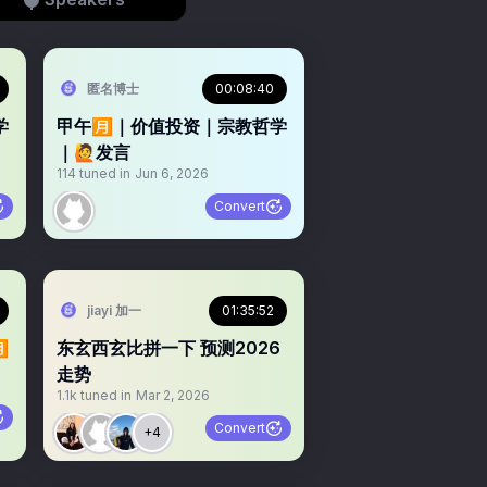
匿名博士
00:08:40
学
甲午🈷️｜价值投资｜宗教哲学
｜🙋发言
114
tuned in
Jun 6, 2026
Convert
jiayi 加一
01:35:52
️
东玄西玄比拼一下 预测2026
走势
1.1k
tuned in
Mar 2, 2026
Convert
+4