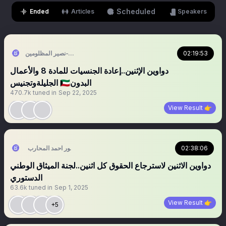
Scheduled
Ended
Articles
Speakers
د. أنور يعقوب حياتي-نصير المظلومين
02:19:53
دواوين الإثنين..إعادة الجنسيات للمادة 8 والأعمال
الجليلةوتجنيس 🇰🇼البدون
470.7k
tuned in
Sep 22, 2025
View Result 👉
منصور احمد المحارب
02:38:06
دواوين الاثنين لاسترجاع الحقوق كل اثنين..لجنة الميثاق الوطني
الدستوري
63.6k
tuned in
Sep 1, 2025
View Result 👉
+5