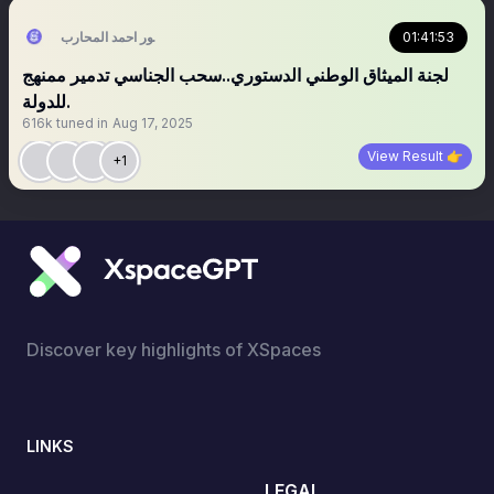
منصور احمد المحارب
01:41:53
لجنة الميثاق الوطني الدستوري..سحب الجناسي تدمير ممنهج
للدولة.
616k
tuned in
Aug 17, 2025
View Result 👉
+1
Discover key highlights of XSpaces
LINKS
LEGAL