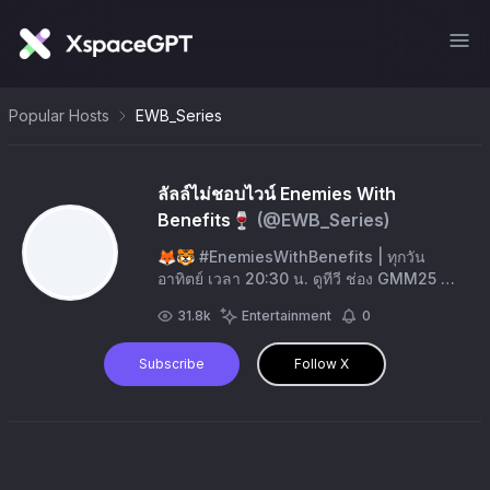
Popular Hosts
EWB_Series
ลัลล์ไม่ชอบไวน์ Enemies With
Benefits🍷
(@
EWB_Series
)
🦊🐯 #EnemiesWithBenefits | ทุกวัน
อาทิตย์ เวลา 20:30 น. ดูทีวี ช่อง GMM25 ดู
ย้อนหลัง แอป oneD ที่เดียว เวลา 21:30 น.
31.8k
Entertainment
0
เริ่ม 3 พฤษภาคมนี้ #GMMTV
Subscribe
Follow X