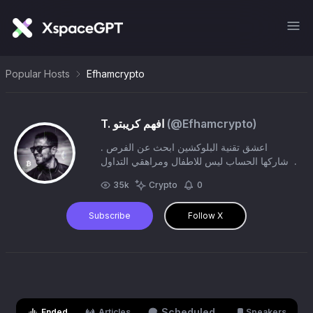
Popular Hosts
Efhamcrypto
T. افهم كريبتو
(@
Efhamcrypto
)
. اعشق تقنية البلوكشين ابحث عن الفرص
واشاركها الحساب ليس للاطفال ومراهقي التداول
قناة التليجرام https://t.co/d3ASEMYJv4
35k
Crypto
0
Subscribe
Follow X
Scheduled
Ended
Articles
Speakers