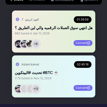
T. افهم كريبتو
01:39:59
هل انتهي سوق العملات الرقميه والي اين الطريق ؟
682
tuned in
Apr 11, 2026
Convert
+6
Adam kamal
02:45:19
تحديث #البيتكوين #BTC ☕️
7.7k
tuned in
Nov 12, 2024
Convert
+12