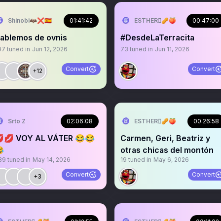
Shinobi🦇❌🇪🇸
01:41:42
ESTHER🫆🥜🍑
00:47:00
ablemos de ovnis
#DesdeLaTerracita
97
tuned in
Jun 12, 2026
73
tuned in
Jun 11, 2026
Convert
Convert
+12
Srto Z
02:06:08
ESTHER🫆🥜🍑
00:26:58
💋 VOY AL VÁTER 😂😂
Carmen, Geri, Beatriz y

otras chicas del montón
39
tuned in
May 14, 2026
19
tuned in
May 6, 2026
Convert
Convert
+3