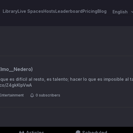
Library
Live Spaces
Hosts
Leaderboard
Pricing
Blog
English
Elmo__Nedero
)
que es difícil al resto, es talento; hacer lo que es imposible al t
t.co/Z4gkKIpVwA
Entertainment
0
subscribers
Articles
Scheduled