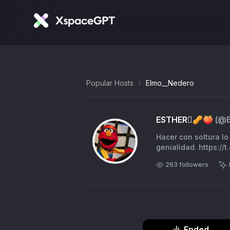
Popular Hosts
Elmo__Nedero
ESTHER🫆🥜🍑
(@
Hacer con soltura lo 
genialidad. https://
263
followers
Ended