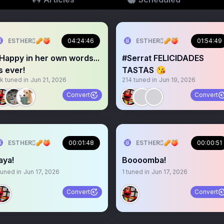
ESTHER🫆🥜🍑
04:24:46
ESTHER🫆🥜🍑
01:54:49
Happy in her own words...
#Serrat FELICIDADES
s ever!
TASTAS 😘
1k
tuned in
Jun 21, 2026
214
tuned in
Jun 19, 2026
Convert
Convert
ESTHER🫆🥜🍑
00:01:48
ESTHER🫆🥜🍑
00:00:51
aya!
Boooomba!
uned in
Jun 17, 2026
1
tuned in
Jun 17, 2026
Convert
Convert