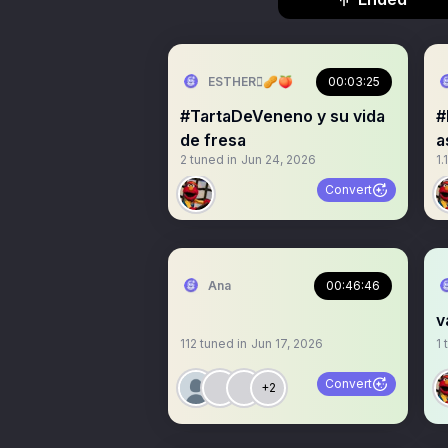
ESTHER🫆🥜🍑
00:03:25
#TartaDeVeneno y su vida
#
de fresa
a
2
tuned in
Jun 24, 2026
1.
Convert
Ana
00:46:46
v
112
tuned in
Jun 17, 2026
1
t
Convert
+2