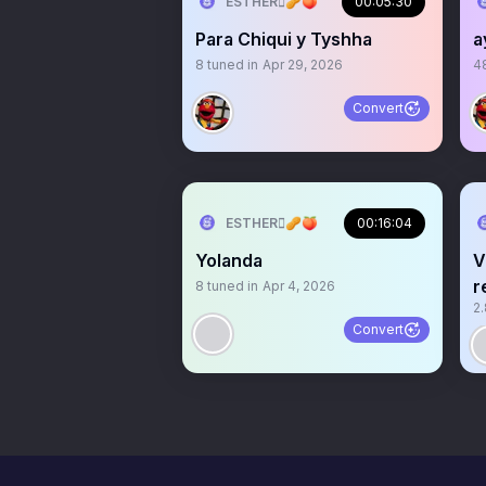
ESTHER🫆🥜🍑
00:05:30
Para Chiqui y Tyshha
a
8
tuned in
Apr 29, 2026
4
Convert
ESTHER🫆🥜🍑
00:16:04
Yolanda
V
r
8
tuned in
Apr 4, 2026
2
Convert