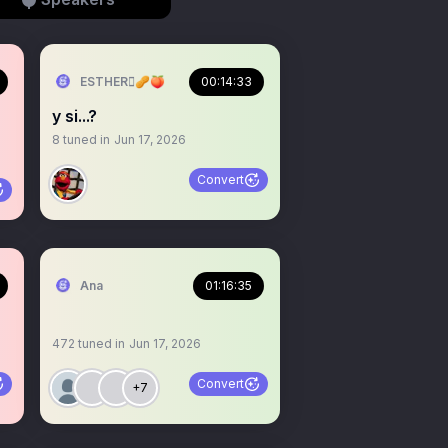
ESTHER🫆🥜🍑
00:14:33
y si...?
8
tuned in
Jun 17, 2026
Convert
Ana
01:16:35
472
tuned in
Jun 17, 2026
Convert
+7