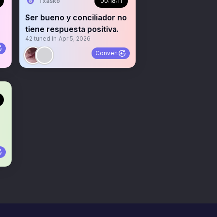
Txasko
00:18:11
Ser bueno y conciliador no
tiene respuesta positiva.
42
tuned in
Apr 5, 2026
Convert
e