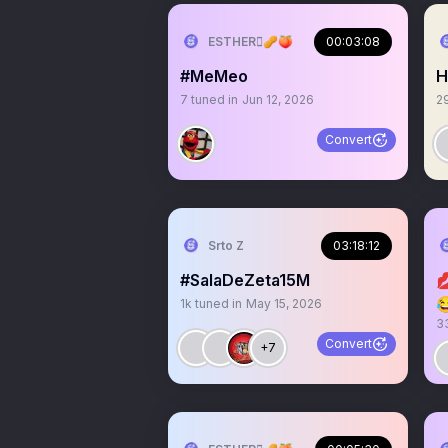
ESTHER🫆🥜🍑
00:03:08
#MeMeo
H
7
tuned in
Jun 12, 2026
2
Convert
Srto Z
03:18:12
#SalaDeZeta15M


1k
tuned in
May 15, 2026
3
Convert
+7