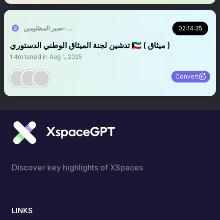
02:14:35
د. أنور يعقوب حياتي -نصير المظلومين
تدشين لجنة الميثاق الوطني الدستوري 🇰🇼 ( ميثاق )
1.4m
tuned in
Aug 1, 2025
Convert
Discover key highlights of XSpaces
LINKS