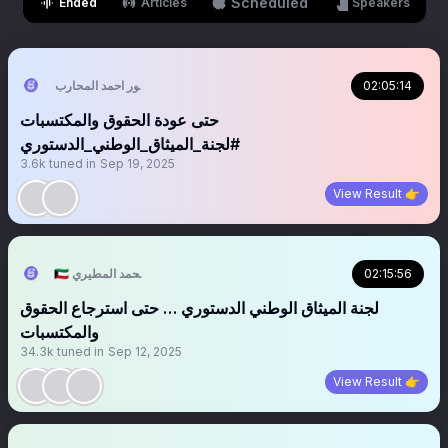
Scheduled
Ended
Articles
Speakers
02:05:14
منصور احمد المحارب
حتى عودة الحقوق والمكتسبات
#لجنة_الميثاق_الوطني_الدستوري
3.6k
tuned in
Sep 19, 2025
View Result 👉
02:15:56
🇰🇼 محمد المطيري 🇪🇸mohammad
لجنة الميثاق الوطني الدستوري … حتى استرجاع الحقوق
والمكتسبات
34.3k
tuned in
Sep 12, 2025
View Result 👉