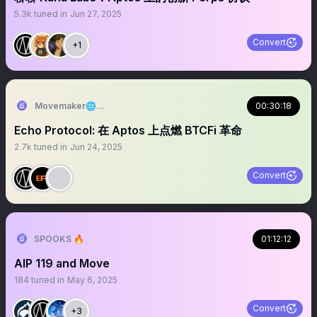
5.3k
tuned in
Jun 27, 2025
Convert
+1
Movemaker🌐Aptos华语社区
00:30:18
Echo Protocol: 在 Aptos 上点燃 BTCFi 革命
2.7k
tuned in
Jun 24, 2025
Convert
SPOOKS 🔥
01:12:12
AIP 119 and Move
184
tuned in
May 6, 2025
Convert
+3