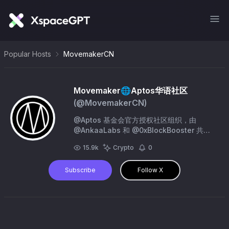
Popular Hosts
MovemakerCN
Movemaker🌐Aptos华语社区
(@
MovemakerCN
)
@Aptos 基金会官方授权社区组织，由
@AnkaaLabs 和 @0xBlockBooster 共同
发起。Movemaker致力于为Aptos华语区生
15.9k
Crypto
0
态培养开发者、人才、用户和社区。
Subscribe
Follow X