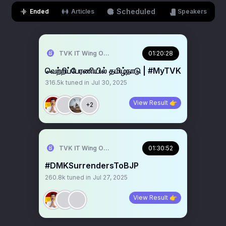
Scheduled
Ended
Articles
Speakers
TVK IT Wing Official
01:20:28
வெற்றிப்பேரணியில் தமிழ்நாடு | #MyTVK
316.5k
tuned in
Jul 30, 2025
View Result 👉
+2
TVK IT Wing Official
01:30:52
#DMKSurrendersToBJP
260.8k
tuned in
Jul 27, 2025
View Result 👉