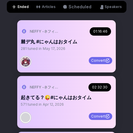
Scheduled
Ended
Articles
Speakers
NEFFY -ネフィ-（VALIS）
01:16:46
棘デ丸 #にゃんはおタイム
281
tuned in
May 17, 2026
Convert
NEFFY -ネフィ-（VALIS）
02:32:30
起きてる？😜#にゃんはおタイム
571
tuned in
Apr 12, 2026
Convert