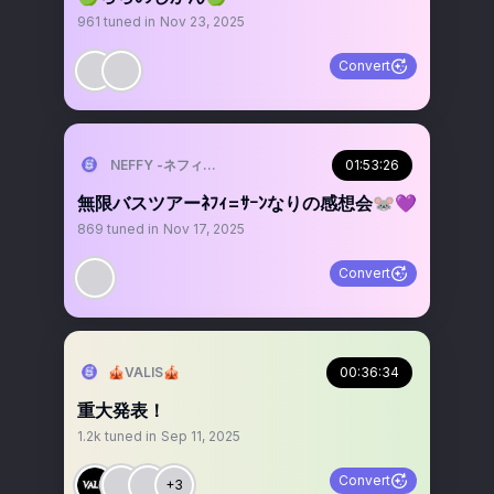
961
tuned in
Nov 23, 2025
Convert
NEFFY -ネフィ-（VALIS）
01:53:26
無限バスツアーﾈﾌｨ=ｻｰﾝなりの感想会🐭💜
869
tuned in
Nov 17, 2025
Convert
🎪VALIS🎪
00:36:34
重大発表！
1.2k
tuned in
Sep 11, 2025
Convert
+3