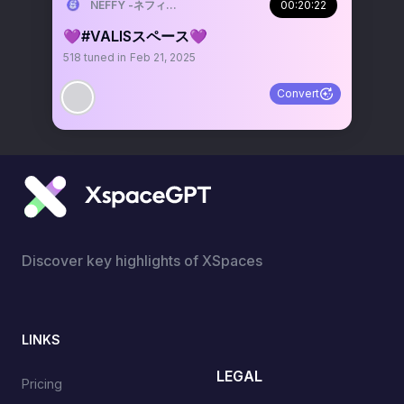
NEFFY -ネフィ-（VALIS）
00:20:22
💜#VALISスペース💜
518
tuned in
Feb 21, 2025
Convert
Discover key highlights of XSpaces
LINKS
LEGAL
Pricing