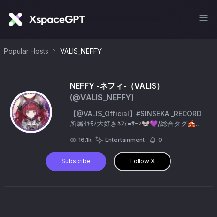
Popular Hosts
VALIS_NEFFY
NEFFY -ネフィ-（VALIS）
(@
VALIS_NEFFY
)
【@VALIS_Official】#SINSEKAI_RECORD
所属ｲｷﾓﾉ大好きﾈﾌｨ=ｻｰﾝ🐭💜/総合タグ🎪#
ネフィ一座/ﾌｧﾝｱｰﾄ🫟#にゃんはおアート/生配
16.1k
Entertainment
0
信📺#にゃんはおテイメント/スペース📱#
にゃんはおタイム/切り抜き✂️#にゃんはお
Subscribe
Follow X
のカケラ/IBAのｲﾏｼﾞﾅﾘｰ店長🐾/FN:ペット