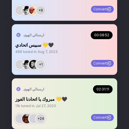
Convert
+9
00:08:52
‏ارسنالي الهوى
سبيس اتحادي 💛🖤
486
tuned in
Aug 7, 2023
Convert
+1
02:31:11
‏ارسنالي الهوى
مبروك يا اتحادنا الفوز 💛🖤
11k
tuned in
Jul 27, 2023
Convert
+24