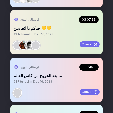
03:07:33
‏ارسنالي الهوى
حياكم يا اتحاديين 💛💛
23.1k
tuned in
Dec 16, 2023
Convert
+5
00:24:23
‏ارسنالي الهوى
ما بعد الخروج من كاس العالم
937
tuned in
Dec 16, 2023
Convert