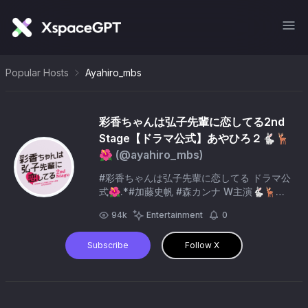
Popular Hosts
Ayahiro_mbs
彩香ちゃんは弘子先輩に恋してる2nd
Stage【ドラマ公式】あやひろ２🐇🦌
🌺
(@
ayahiro_mbs
)
#彩香ちゃんは弘子先輩に恋してる ドラマ公
式🌺.*#加藤史帆 #森カンナ W主演🐇🦌勘
違いが止まらないガールズラブコメ❕#本田
94k
Entertainment
0
響矢 #優希美青 #山下永玖 #染谷有香 #平美
乃理 #小島梨里杏 #倉田瑛茉 #那須ほほみ /
Subscribe
Follow X
#松村沙友理 /#瀬戸かずや #七海ひろき 公
式🏷️#あやひろ２ 原作Sal Jiang