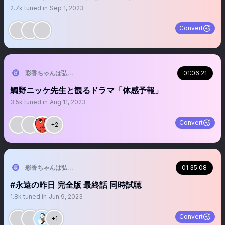
2.7k
tuned in
Sep 1, 2023
Convert
彩香ちゃんは弘子先輩に恋してる【ドラマ特区公式】毎週木曜放送 TVer•F
01:06:21
鯛野ニッケ先生と観るドラマ「体感予報」
3.5k
tuned in
Aug 11, 2023
Convert
+2
彩香ちゃんは弘子先輩に恋してる【ドラマ特区公式】毎週木曜放送 TVer•F
01:35:08
#永遠の昨日 完全版 最終話 同時試聴
1.8k
tuned in
Jun 9, 2023
Convert
+1