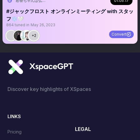
彩香ちゃんは弘子先輩に恋してる【ドラマ特区公式】毎週木曜放送 TVer•F
01:05:17
#ジャックフロスト オンラインミーティング with スタッ
フ❄️🤍
864
tuned in
May 26, 2023
Convert
+2
Discover key highlights of XSpaces
LINKS
LEGAL
Pricing