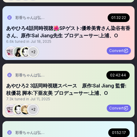
彩香ちゃんは弘子先輩に恋してる2nd Stage【ドラマ公式】あやひろ２🐇
01:32:22
あやひろ4話同時視聴🌺SPゲスト:優希美青さん染谷有香
さん、原作:Sal Jiang先生 プロデューサー:上浦、O
6.6k
tuned in
Jul 18, 2025
Convert
+2
彩香ちゃんは弘子先輩に恋してる2nd Stage【ドラマ公式】あやひろ２🐇
02:42:44
あやひろ2 3話同時視聴スペース 原作:Sal Jiang 監督:
枝優花 脚本:下亜友美 プロデューサー:上浦、O
7.3k
tuned in
Jul 11, 2025
Convert
+2
彩香ちゃんは弘子先輩に恋してる2nd Stage【ドラマ公式】あやひろ２🐇
01:52:17