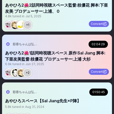
あやひろ2🌺2話同時視聴スペース監督:枝優花 脚本:下亜
友美 プロデューサー:上浦、０
4.8k
tuned in
Jul 5, 2025
Convert
+1
彩香ちゃんは弘子先輩に恋してる2nd Stage【ドラマ公式】あやひろ２🐇
02:04:29
あやひろ2🌺1話同時視聴スペース 原作:Sal Jiang 脚本:
下亜友美監督:枝優花 プロデューサー:上浦 大杉
6.9k
tuned in
Jun 27, 2025
Convert
+2
彩香ちゃんは弘子先輩に恋してる【ドラマ特区公式】毎週木曜放送 TVer•F
01:50:45
あやひろスペース【Sal Jiang先生×P陣】
5.8k
tuned in
Aug 31, 2024