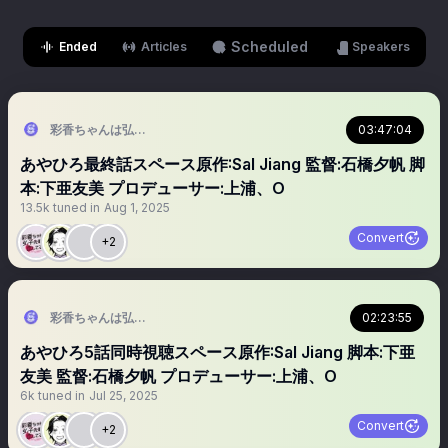
Scheduled
Ended
Articles
Speakers
彩香ちゃんは弘子先輩に恋してる2nd Stage【ドラマ公式】あやひろ２🐇
03:47:04
あやひろ最終話スペース原作:Sal Jiang 監督:石橋夕帆 脚
本:下亜友美 プロデューサー:上浦、O
13.5k
tuned in
Aug 1, 2025
Convert
+2
彩香ちゃんは弘子先輩に恋してる2nd Stage【ドラマ公式】あやひろ２🐇
02:23:55
あやひろ5話同時視聴スペース原作:Sal Jiang 脚本:下亜
友美 監督:石橋夕帆 プロデューサー:上浦、O
6k
tuned in
Jul 25, 2025
Convert
+2