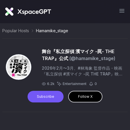
Popular Hosts
Hamamike_stage
舞台『私立探偵 濱マイク -罠- THE
TRAP』公式
(@
hamamike_stage
)
2026年2月〜3月、#林海象 監督作品・映画
『私立探偵 #濱マイク -罠 THE TRAP』映画
公開30年の2026年に第三弾・完結編 、舞
6.2k
Entertainment
0
台化決定！ 出演: #佐藤流司 ほか／脚本・演
出: #西田大輔 企画: #citrolemon (c) 舞台
Subscribe
Follow X
『私立探偵 濱マイク』製作委員会2026 #濱
ステ3_罠 #濱ステ