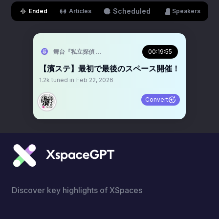
Scheduled
Ended
Articles
Speakers
舞台『私立探偵 濱マイク -罠- THE TRAP』公式
00:19:55
【濱ステ】最初で最後のスペース開催！
1.2k
tuned in
Feb 22, 2026
Convert
Discover key highlights of XSpaces