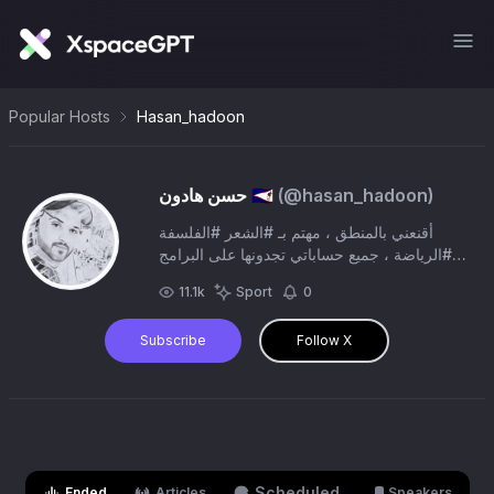
Popular Hosts
Hasan_hadoon
حسن هادون 🇸🇦
(@
hasan_hadoon
)
أقنعني بالمنطق ، مهتم بـ #الشعر #الفلسفة
#الرياضة ، جميع حساباتي تجدونها على البرامج
في @hasan_hadoon، خواطري على
11.1k
Sport
0
#حسن_هادون 🖋💙، مساحتي #وجهة_نظر 🎙
Subscribe
Follow X
Scheduled
Ended
Articles
Speakers