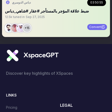
دباس الدوسري
03:50:55
ضبط علاقة المؤجر بالمستأجر #عقار #شاهي_دباس
12.5k
tuned in
Sep 27, 2025
Convert
+15
Discover key highlights of XSpaces
LINKS
LEGAL
Pricing