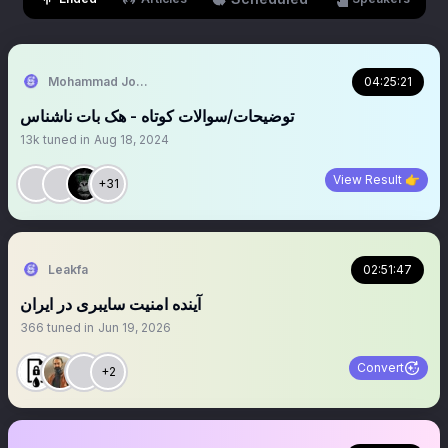
Mohammad Jorjandi - محمد جرجندی
04:25:21
توضیحات/سوالات کوتاه - هک بات ناشناس
13k
tuned in
Aug 18, 2024
View Result 👉
+31
Leakfa
02:51:47
آینده امنیت سایبری در ایران
366
tuned in
Jun 19, 2026
Convert
+2