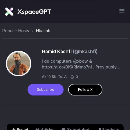
Popular Hosts
Hkashfi
Hamid Kashfi
(@
hkashfi
)
I do computers @xbow &
https://t.co/DKXRMmo7nI . Previously
Immunity Inc & Trail of Bits. Hobbyist
10.5k
Ai
0
photographer
@
hamid@infosec.exchange
Subscribe
Follow X
Scheduled
Ended
Articles
Speakers