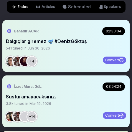
Scheduled
Ended
Articles
Speakers
Bahadır ACAR
02:30:04
Dalgıçlar giremez 🤿 #DenizGöktaş
541
tuned in
Jun 30, 2026
Convert
+4
İzzet Murat Güler
03:54:24
Susturamayacaksınız.
3.8k
tuned in
Mar 19, 2026
Convert
+14