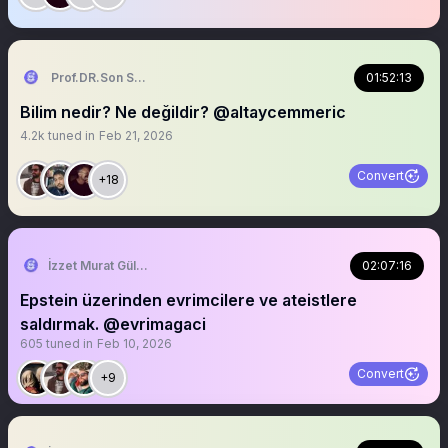
Prof.DR.Son Soru Bükücü
01:52:13
Bilim nedir? Ne değildir? @altaycemmeric
4.2k
tuned in
Feb 21, 2026
Convert
+18
İzzet Murat Güler
02:07:16
Epstein üzerinden evrimcilere ve ateistlere
saldırmak. @evrimagaci
605
tuned in
Feb 10, 2026
Convert
+9