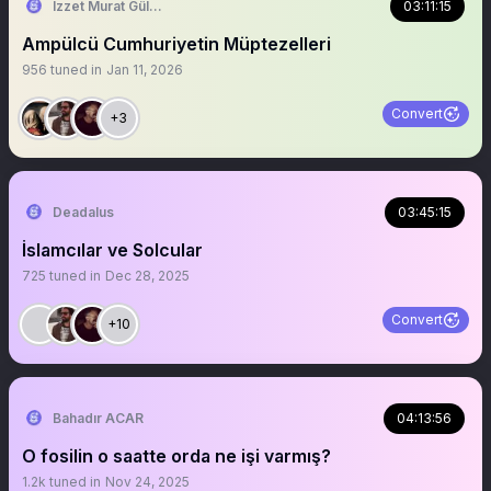
İzzet Murat Güler
03:11:15
Ampülcü Cumhuriyetin Müptezelleri
956
tuned in
Jan 11, 2026
Convert
+3
Deadalus
03:45:15
İslamcılar ve Solcular
725
tuned in
Dec 28, 2025
Convert
+10
Bahadır ACAR
04:13:56
O fosilin o saatte orda ne işi varmış?
1.2k
tuned in
Nov 24, 2025