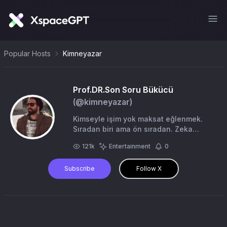
Popular Hosts
Kimneyazar
Prof.DR.Son Soru Bükücü
(@
kimneyazar
)
Kimseyle işim yok maksat eğlenmek.
Sıradan biri ama ön sıradan. Zeka
seviyesi düşükler uzak dursun.
121k
Entertainment
0
#Eleştirmen #Tarafsız #Arkeolog ⚓
Subscribe
Follow X