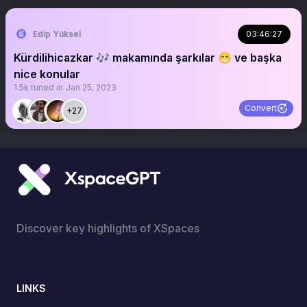
Edip Yüksel
03:46:27
Kürdilihicazkar 🎶 makamında şarkılar 😁 ve başka
nice konular
1.5k
tuned in
Jan 25, 2023
Convert
+27
Discover key highlights of XSpaces
LINKS