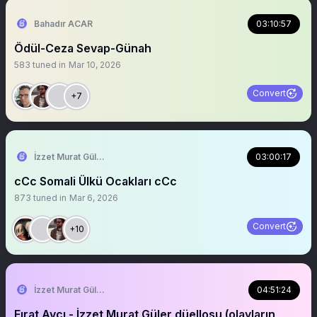
Bahadır ACAR
03:10:57
Ödül-Ceza Sevap-Günah
583
tuned in
Mar 10, 2026
Convert
+7
İzzet Murat Güler
03:00:17
cCc Somali Ülkü Ocakları cCc
873
tuned in
Mar 6, 2026
Convert
+10
İzzet Murat Güler
04:51:24
Fırat Avcı - İzzet Murat Güler düellosu (olayların