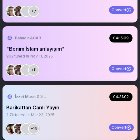
Convert
+7
Bahadır ACAR
04:15:09
"Benim İslam anlayışım"
962
tuned in
Nov 11, 2025
Convert
+11
İzzet Murat Güler
04:31:02
Barikattan Canlı Yayın
2.7k
tuned in
Mar 23, 2025
Convert
+15