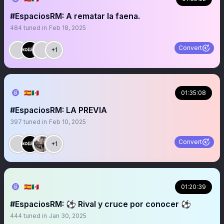
#EspaciosRM: A rematar la faena.
484
tuned in
Feb 18, 2025
Convert
+1
🇪🇦🇲🇽
01:35:08
#EspaciosRM: LA PREVIA
397
tuned in
Feb 10, 2025
Convert
+1
🇪🇦🇲🇽
01:20:39
#EspaciosRM: ⚽ Rival y cruce por conocer ⚽
444
tuned in
Jan 30, 2025