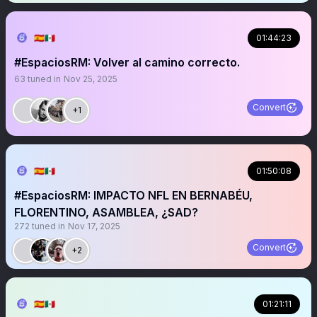
🇪🇦🇲🇽
01:44:23
#EspaciosRM: Volver al camino correcto.
63
tuned in
Nov 25, 2025
Convert
+1
🇪🇦🇲🇽
01:50:08
#EspaciosRM: IMPACTO NFL EN BERNABÉU,
FLORENTINO, ASAMBLEA, ¿SAD?
272
tuned in
Nov 17, 2025
Convert
+2
🇪🇦🇲🇽
01:21:11