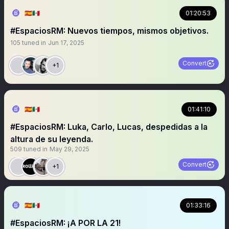
🇪🇦🇲🇽
01:20:53
#EspaciosRM: Nuevos tiempos, mismos objetivos.
105
tuned in
Jun 17, 2025
Convert
+1
🇪🇦🇲🇽
01:41:10
#EspaciosRM: Luka, Carlo, Lucas, despedidas a la
altura de su leyenda.
509
tuned in
May 29, 2025
Convert
+1
🇪🇦🇲🇽
01:33:16
#EspaciosRM: ¡A POR LA 21!