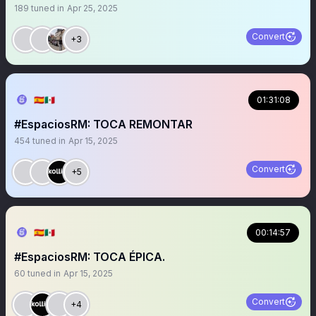
189
tuned in
Apr 25, 2025
Convert
+3
🇪🇦🇲🇽
01:31:08
#EspaciosRM: TOCA REMONTAR
454
tuned in
Apr 15, 2025
Convert
+5
🇪🇦🇲🇽
00:14:57
#EspaciosRM: TOCA ÉPICA.
60
tuned in
Apr 15, 2025
Convert
+4