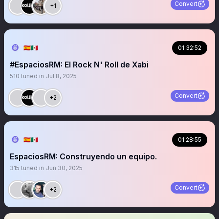
Convert
+1
🇪🇦🇲🇽
01:32:52
#EspaciosRM: El Rock N' Roll de Xabi
510
tuned in
Jul 8, 2025
Convert
+2
🇪🇦🇲🇽
01:28:55
EspaciosRM: Construyendo un equipo.
315
tuned in
Jun 30, 2025
Convert
+2