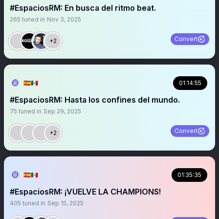
#EspaciosRM: En busca del ritmo beat.
265
tuned in
Nov 3, 2025
Convert
+2
🇪🇦🇲🇽
01:14:55
#EspaciosRM: Hasta los confines del mundo.
75
tuned in
Sep 29, 2025
Convert
+2
🇪🇦🇲🇽
01:35:35
#EspaciosRM: ¡VUELVE LA CHAMPIONS!
405
tuned in
Sep 15, 2025