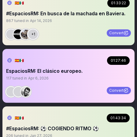
🇪🇦🇲🇽
01:33:22
#EspaciosRM: En busca de la machada en Baviera.
867
tuned in
Apr 14, 2026
Convert
+1
🇪🇦🇲🇽
01:27:46
EspaciosRM: El clásico europeo.
117
tuned in
Apr 6, 2026
Convert
🇪🇦🇲🇽
01:43:34
#EspaciosRM: ⚽ COGIENDO RITMO ⚽
206
tuned in
Jan 27, 2026