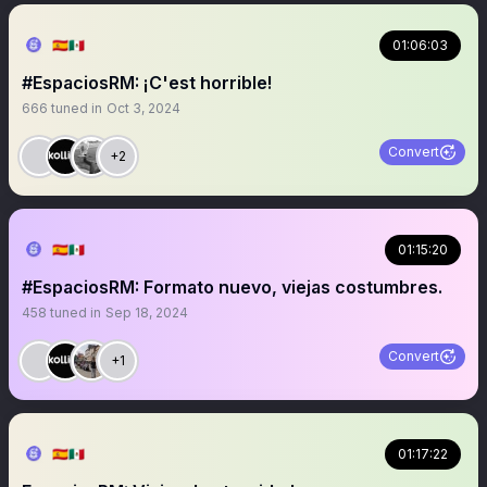
🇪🇦🇲🇽
01:06:03
#EspaciosRM: ¡C'est horrible!
666
tuned in
Oct 3, 2024
Convert
+2
🇪🇦🇲🇽
01:15:20
#EspaciosRM: Formato nuevo, viejas costumbres.
458
tuned in
Sep 18, 2024
Convert
+1
🇪🇦🇲🇽
01:17:22