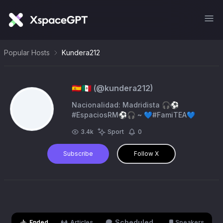
Popular Hosts
Kundera212
🇪🇦🇲🇽
(@
kundera212
)
Nacionalidad: Madridista 🎧⚽
#EspaciosRM⚽🎧 ~ 💙#FamiTEA💙
3.4k
Sport
0
Subscribe
Follow X
Scheduled
Ended
Articles
Speakers