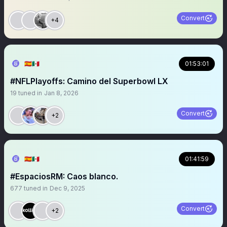
Convert
+4
🇪🇦🇲🇽
01:53:01
#NFLPlayoffs: Camino del Superbowl LX
19
tuned in
Jan 8, 2026
Convert
+2
🇪🇦🇲🇽
01:41:59
#EspaciosRM: Caos blanco.
677
tuned in
Dec 9, 2025
Convert
+2