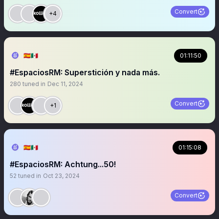
Convert
+4
🇪🇦🇲🇽
01:11:50
#EspaciosRM: Superstición y nada más.
280
tuned in
Dec 11, 2024
Convert
+1
🇪🇦🇲🇽
01:15:08
#EspaciosRM: Achtung...50!
52
tuned in
Oct 23, 2024
Convert