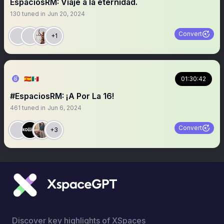
EspaciosRM: Viaje a la eternidad.
130
tuned in
Jun 20, 2024
Convert
+1
🇪🇦🇲🇽
01:30:42
#EspaciosRM: ¡A Por La 16!
461
tuned in
Jun 6, 2024
Convert
+3
Discover key highlights of XSpaces