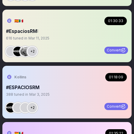
🇪🇦🇲🇽
01:30:33
#EspaciosRM:
616
tuned in
Mar 11, 2025
Convert
+2
Kollins
01:18:09
#ESPACIOSRM
388
tuned in
Mar 3, 2025
Convert
+2
🇪🇦🇲🇽
01:35:22