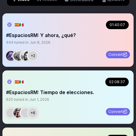
🇪🇦🇲🇽
01:40:07
#EspaciosRM: Y ahora, ¿qué?
444
tuned in
Jun 8, 2026
Convert
+2
🇪🇦🇲🇽
02:08:37
#EspaciosRM: Tiempo de elecciones.
620
tuned in
Jun 1, 2026
Convert
+6