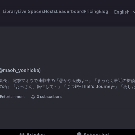
Library
Live Spaces
Hosts
Leaderboard
Pricing
Blog
English
@
maoh_yoshioka
)
集長。 電撃マオウで連載中の『愚かな天使は～』『まったく最近の探
塔』『おっさん、転生して～』『ざつ旅-That's Journey-』『あ
Entertainment
0
subscribers
Articles
Scheduled