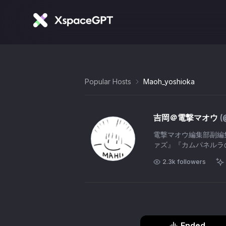
Popular Hosts
Maoh_yoshioka
吉岡＠電撃マオウ
(
電撃マオウ編集部副編
ァズ』『カムパネルラの
グレイ』担当。
2.3k
followers
Ended