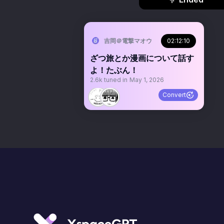
吉岡＠電撃マオウ
02:12:10
ざつ旅とか漫画について話す
よ！たぶん！
2.6k
tuned in
May 1, 2026
Convert