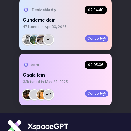
Deniz abla diyebilirsiniz🍀
02:34:40
Gündeme dair
471
tuned in
Apr 30, 2026
Convert
+1
zera
03:05:06
Cagla Icin
3.1k
tuned in
May 23, 2025
Convert
+19