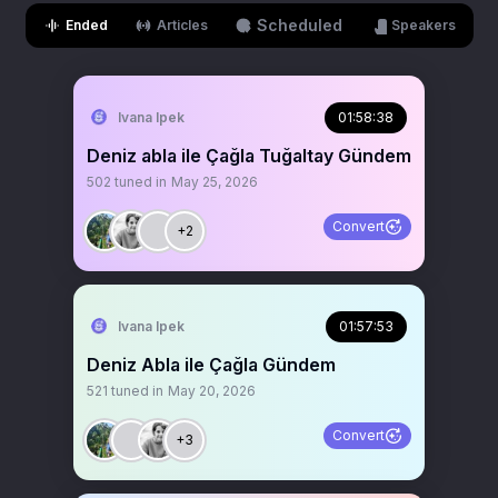
Scheduled
Ended
Articles
Speakers
Ivana Ipek
01:58:38
Deniz abla ile Çağla Tuğaltay Gündem
502
tuned in
May 25, 2026
Convert
+2
Ivana Ipek
01:57:53
Deniz Abla ile Çağla Gündem
521
tuned in
May 20, 2026
Convert
+3