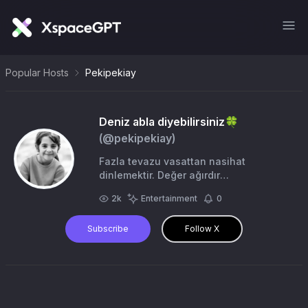
Popular Hosts
Pekipekiay
Deniz abla diyebilirsiniz🍀
(@
pekipekiay
)
Fazla tevazu vasattan nasihat
dinlemektir. Değer ağırdır
Taşıyabileceğinden emin oldugunuz
2k
Entertainment
0
insanlara verin....
Subscribe
Follow X