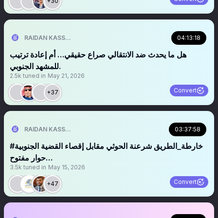
+30
04:13:18
RAIDAN KASSEM | 𐩧𐩺𐩵𐩬 . 𐩤𐩪𐩣
‏‏‏‏هل ما يحدث ضد الانتقالي صراع حقيقي… أم إعادة ترتيب
للمشهد الجنوبي.
2.5k
tuned in
May 21, 2026
Convert
+37
03:37:58
RAIDAN KASSEM | 𐩧𐩺𐩵𐩬 . 𐩤𐩪𐩣
حوار مفتوح…
3.5k
tuned in
May 15, 2026
Convert
+47