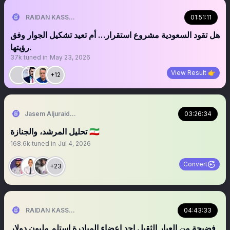
01:51:11
RAIDAN KASSEM | 𐩧𐩺𐩵𐩬 . 𐩤𐩪𐩣
هل تقود السعودية مشروع استقرار… أم تعيد تشكيل الجوار وفق
رؤيتها.
37k
tuned in
May 23, 2026
View Result 👉
+12
03:26:34
Jasem Aljuraid | جاسم الجريّد
‏‏‏‏‏‏‏‏‏‏‏‏‏‏‏‏تحليل المرشد، والجنازة 🇮🇷
168.6k
tuned in
Jul 4, 2026
Convert
+23
04:43:33
RAIDAN KASSEM | 𐩧𐩺𐩵𐩬 . 𐩤𐩪𐩣
فضيحة من العيار الثقيل احد اعضاء المبادرة استلم مليون دولار