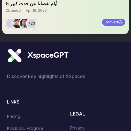
5 أيام تفصلنا عن حدث كبير
2k
tuned in
Apr 18, 2026
Convert
+20
Discover key highlights of XSpaces
LINKS
LEGAL
Pricing
Privacy
KOL&KOL Program