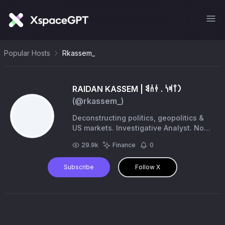
Popular Hosts
Rkassem_
RAIDAN KASSEM | 𐩧𐩺𐩵𐩬 . 𐩤𐩪𐩣
(@
rkassem_
)
Deconstructing politics, geopolitics &
US markets. Investigative Analyst. No
neutrality, just facts & data محلل الأسواق
29.9k
Finance
0
الامريكية 📉 محلل استقصائي 🕵🏻‍♂️
Subscribe
Follow X