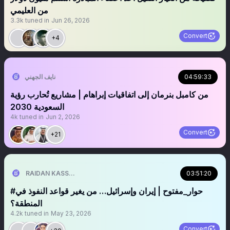
من العليمي
3.3k
tuned in
Jun 26, 2026
Convert
+4
04:59:33
نايف الجهني
من كامبل بنرمان إلى اتفاقيات إبراهام | مشاريع تُحارب رؤية
السعودية 2030
4k
tuned in
Jun 2, 2026
Convert
+21
03:51:20
RAIDAN KASSEM | 𐩧𐩺𐩵𐩬 . 𐩤𐩪𐩣
#حوار_مفتوح | إيران وإسرائيل… من يغير قواعد النفوذ في
المنطقة؟
4.2k
tuned in
May 23, 2026
Convert