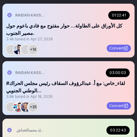
01:22:41
RAIDAN KASSEM | 𐩧𐩺𐩵𐩬 . 𐩤𐩪𐩣
‏‏‏كل الأوراق على الطاولة… حوار مفتوح مع فادي باعوم حول
مصير الجنوب.
3.4k
tuned in
Apr 27, 2026
Convert
+16
03:00:03
RAIDAN KASSEM | 𐩧𐩺𐩵𐩬 . 𐩤𐩪𐩣
#لقاء_خاص: مع أ. عبدالرؤوف السقاف رئيس مجلس الحراك
الوطني الجنوبي…
3.8k
tuned in
Apr 18, 2026
Convert
+35
03:22:43
التُّبَّع اليَماني (د.محمدالخداش)