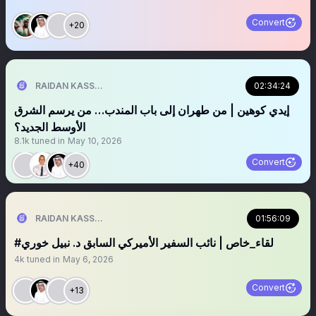
Convert
+20
02:34:24
RAIDAN KASSEM | 𐩧𐩺𐩵𐩬 . 𐩤𐩪𐩣
‏‏‏‏إيدي كوهين | من طهران إلى باب المندب… من يرسم الشرق
الأوسط الجديد؟
8.1k
tuned in
May 10, 2026
Convert
+40
01:56:09
RAIDAN KASSEM | 𐩧𐩺𐩵𐩬 . 𐩤𐩪𐩣
‏‏‎‎#لقاء_خاص | نائب السفير الأميركي السابق د. نبيل خوري
4k
tuned in
May 6, 2026
Convert
+13