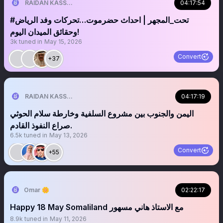
04:17:54
RAIDAN KASSEM | 𐩧𐩺𐩵𐩬 . 𐩤𐩪𐩣
وحقائق الميدان اليوم!
3k
tuned in
May 15, 2026
Convert
+37
04:17:19
RAIDAN KASSEM | 𐩧𐩺𐩵𐩬 . 𐩤𐩪𐩣
اليمن والجنوب بين مشروع السلفية وخارطة سلام الحوثي
صراع النفوذ القادم.
6.5k
tuned in
May 13, 2026
Convert
+55
Omar 🌼
02:22:17
Happy 18 May Somaliland مع الاستاذ هاني مسهور
8.9k
tuned in
May 11, 2026