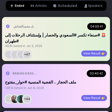
Scheduled
Ended
Articles
Speakers
04:00:41
التُّبَّع اليَماني (د.محمدالخداش)
‏‏‏‏‏‏‏‏🚨 #صنعاء تكسر #السعودي والحصار | وإستئناف الرحلات إلى
#طهران
483k
tuned in
Jul 3, 2026
View Result 👉
+47
03:40:42
RAIDAN KASSEM | 𐩧𐩺𐩵𐩬 . 𐩤𐩪𐩣
ملف الحجاز .. القضية المنسية #حوار_مفتوح
128.1k
tuned in
Jun 8, 2026
View Result 👉
+44