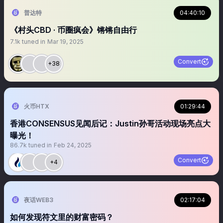
普达特
04:40:10
《村头CBD · 币圈疯会》锵锵自由行
7.1k
tuned in
Mar 19, 2025
Convert
+38
火币HTX
01:29:44
香港CONSENSUS见闻后记：Justin孙哥活动现场亮点大
曝光！
86.7k
tuned in
Feb 24, 2025
Convert
+4
夜话WEB3
02:17:04
如何发现符文里的财富密码？