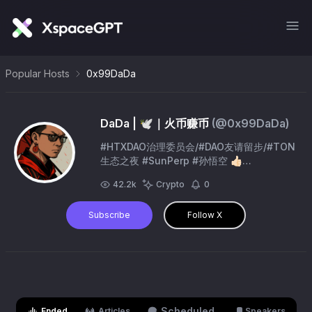
Popular Hosts
0x99DaDa
DaDa | 🕊️｜火币赚币
(@
0x99DaDa
)
#HTXDAO治理委员会/#DAO友请留步/#TON
生态之夜 #SunPerp #孙悟空 👍🏻
https://t.co/3zWw3qK3uU #HTX 返30%
42.2k
Crypto
0
👉 https://t.co/sQ8dU3Fpfi #Binance 你
的数字货币交易平台 👉
Subscribe
Follow X
https://t.co/WyMImlHDxY
Scheduled
Ended
Articles
Speakers