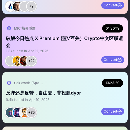
Convert
+9
MIC 茄哥币冨
01:30:19
破解今日热点 X Premium (蓝V互关）Crypto中文区联谊
会
1.3k
tuned in
Apr 12, 2025
Convert
+22
rick awsb ($people, $people)
13:23:29
反弹还是反转，自由麦，非投建dyor
9.4k
tuned in
Apr 10, 2025
Convert
+35