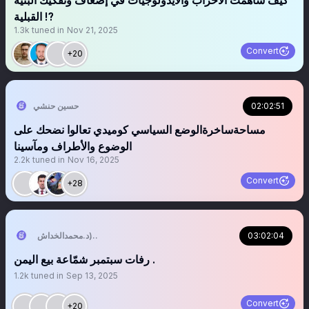
‏‏‏‏‏‏كيف ساهمت الأحزاب والأيدولوجيات في إضعاف وتفكيك البنية
القبلية ⁉️
1.3k
tuned in
Nov 21, 2025
Convert
+20
02:02:51
حسين حنشي
مساحةساخرةالوضع السياسي كوميدي تعالوا نضحك على
الوضوع والأطراف ومآسينا
2.2k
tuned in
Nov 16, 2025
Convert
+28
03:02:04
التبع اليماني (د.محمدالخداش)
‏‏‏‏‏‏‏‏‏‏رفات سبتمبر شمّاعة بيع اليمن .
1.2k
tuned in
Sep 13, 2025
Convert
+20