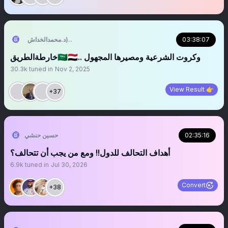
03:38:07
التبع اليماني (د.محمدالخداش)
‏‏‏‏‏‏‏‏‏‏‏‏‏‏‏‏‏‏‏خارطةالطريق🇸🇦🇾🇪.. وكروت الشرعية ومصيرها المجهول
30.3k
tuned in
Nov 2, 2025
View Result 👉
+37
02:35:16
حسين حنشي
أهداف التحالف للدول!! ومع من يجب أن تتحالف؟
6.9k
tuned in
Jul 30, 2026
Convert
+38