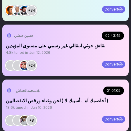
Convert
+34
02:43:45
حسين حنشي
نقاش حوثي انتقالي غير رسمي على مستوى المؤيدين
4.8k
tuned in
Jun 12, 2026
Convert
+24
01:01:05
التُّبَّع اليَماني (د.محمدالخداش)
أخاصمك آه .. أسيبك لا ( لحن وغناء ورقص الانفصاليين )
18.6k
tuned in
Jun 10, 2026
Convert
+8