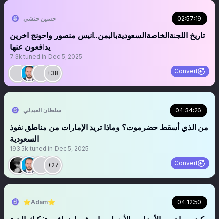
02:57:19
حسين حنشي
تاريخ اللجنةالخاصةالسعوديةباليمن..انيس منصور واخونج اخرين
يدافعون عنها
7.3k
tuned in
Dec 5, 2025
Convert
+38
04:34:26
سلطان العبدلي
من الذي أسقط حضرموت؟ وماذا تريد الإمارات من مناطق نفوذ
السعودية
193.5k
tuned in
Dec 5, 2025
Convert
+27
⭐️Adam⭐️
04:12:50