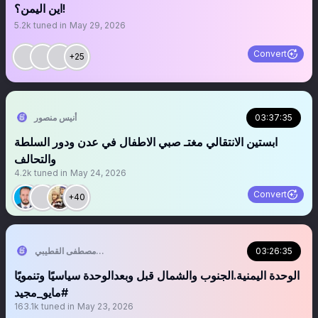
اين اليمن؟!
5.2k
tuned in
May 29, 2026
Convert
+25
03:37:35
أنيس منصور
ابستين الانتقالي مغتـ صبي الاطفال في عدن ودور السلطة
والتحالف
4.2k
tuned in
May 24, 2026
Convert
+40
03:26:35
مصطفى القطيبي Mustafa Al-Qutaibi🇾🇪
الوحدة اليمنية.الجنوب والشمال قبل وبعدالوحدة سياسيًا وتنمويًا
#مايو_مجيد
163.1k
tuned in
May 23, 2026