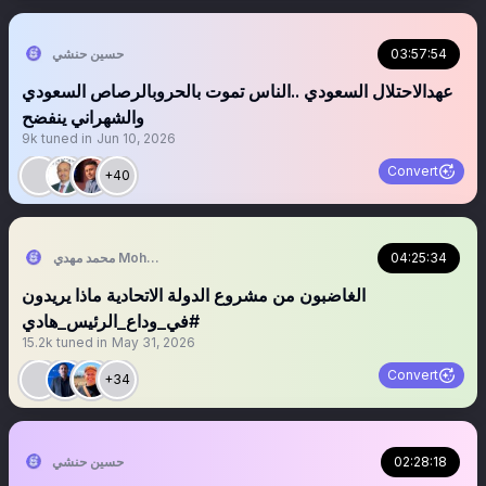
03:57:54
حسين حنشي
عهدالاحتلال السعودي ..الناس تموت بالحروبالرصاص السعودي
والشهراني ينفضح
9k
tuned in
Jun 10, 2026
Convert
+40
04:25:34
محمد مهدي Mohammed Mahdi
الغاضبون من مشروع الدولة الاتحادية ماذا يريدون
#في_وداع_الرئيس_هادي
15.2k
tuned in
May 31, 2026
Convert
+34
02:28:18
حسين حنشي