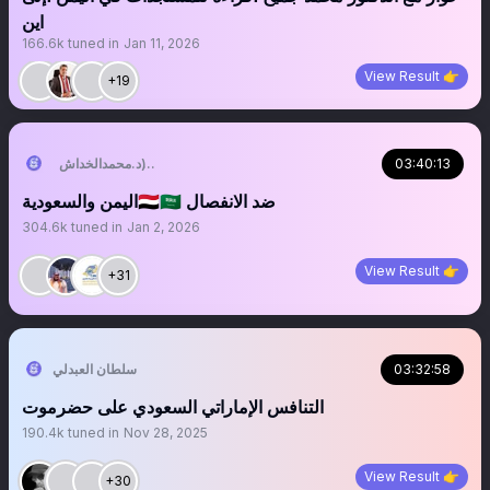
اين
166.6k
tuned in
Jan 11, 2026
View Result 👉
+19
03:40:13
التُّبَّع اليَماني (د.محمدالخداش)
‏‏‏‏‏‏‏‏‏‏‏‏‏‏‏‏‏‏‏‏‏‏‏‏‏‏‏‏‏‏‏‏‏‏‏اليمن والسعودية🇾🇪🇸🇦 ضد الانفصال
304.6k
tuned in
Jan 2, 2026
View Result 👉
+31
03:32:58
سلطان العبدلي
التنافس الإماراتي السعودي على حضرموت
190.4k
tuned in
Nov 28, 2025
View Result 👉
+30