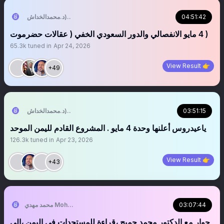
04:51:42
التُّبَّع اليَماني (د.محمدالخداش)
‏‏4 مايو الانفصالي والدور السعودي الخفي ( عقالات حضرموت )
65.3k
tuned in
Apr 24, 2026
View Result 👉
+49
03:51:15
التُّبَّع اليَماني (د.محمدالخداش)
ياعيدروس أعلنها وحدة 4 مايو . المشروع القادم لليمن الموحد
126.3k
tuned in
Apr 23, 2026
View Result 👉
+43
03:07:44
محمد مهدي Mohammed Mahdi
حوار مع الدكتور محمد جميح ،قراءة للمستجدات في اليمن ،إلى