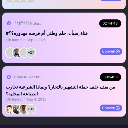
02:44:48
إبن قحطان 𐩱𐩨𐩬 𐩤𐩢𐩷𐩱𐩬
‏‏‏‏‏‏‏‏‏‏‏‏‏‏‏‏‎‎‎‎‎‎‎‎‎‎‎‎‎‎‎‎#قناة_سبأ،،، حلم وطني أم فرصه مهدوره؟؟
1.1k
tuned in
Sep 1, 2025
Convert
+27
Omar M. Al Yafeai
03:54:19
من يقف خلف حملة التشهير بالتجار؟ ولماذا الشرعية تحارب
الصناعة المحلية؟
1.1k
tuned in
Aug 4, 2025
Convert
+33