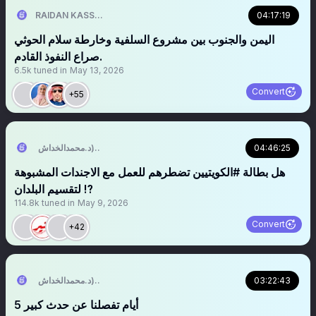
04:17:19
RAIDAN KASSEM | 𐩧𐩺𐩵𐩬 . 𐩤𐩪𐩣
اليمن والجنوب بين مشروع السلفية وخارطة سلام الحوثي
صراع النفوذ القادم.
6.5k
tuned in
May 13, 2026
Convert
+55
04:46:25
التُّبَّع اليَماني (د.محمدالخداش)
هل بطالة #الكويتيين تضطرهم للعمل مع الاجندات المشبوهة
لتقسيم البلدان ⁉️
114.8k
tuned in
May 9, 2026
Convert
+42
03:22:43
التُّبَّع اليَماني (د.محمدالخداش)
5 أيام تفصلنا عن حدث كبير