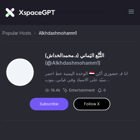
Popular Hosts
Alkhdashmohamm1
التُّبَّع اليَماني (د.محمدالخداش)
(@
Alkhdashmohamm1
)
الوحدة اليمنية خط احمر 🇾🇪 انا فـ حضوري أكن
سيّد على الاسياد وفي غيابي..ينوب
العطر...واطيافي
19.4k
Entertainment
0
Subscribe
Follow X