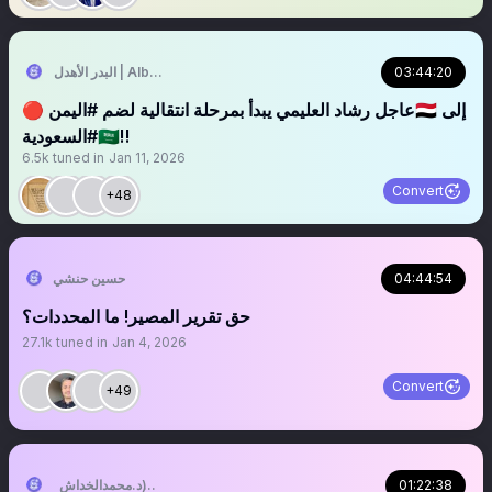
03:44:20
البدر الأهدل | Albadr Alahdal
🔴 عاجل رشاد العليمي يبدأ بمرحلة انتقالية لضم #اليمن🇾🇪 إلى
#السعودية🇸🇦‼️
6.5k
tuned in
Jan 11, 2026
Convert
+48
04:44:54
حسين حنشي
‏‏‏‏‏‏‏‏‏‏حق تقرير المصير! ما المحددات؟
27.1k
tuned in
Jan 4, 2026
Convert
+49
01:22:38
التُّبَّع اليَماني (د.محمدالخداش)