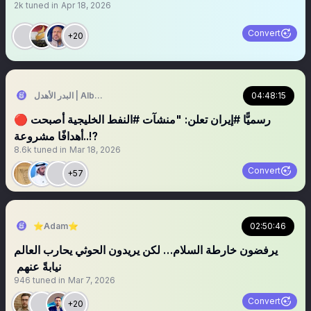
2k
tuned in
Apr 18, 2026
Convert
+20
04:48:15
البدر الأهدل | Albadr Alahdal
🔴 رسميًّا #إيران تعلن: "منشآت #النفط الخليجية أصبحت
أهدافًا مشروعة..⁉️
8.6k
tuned in
Mar 18, 2026
Convert
+57
⭐️Adam⭐️
02:50:46
‏‏‏يرفضون خارطة السلام… لكن يريدون الحوثي يحارب العالم
نيابةً عنهم ‏‏‏
946
tuned in
Mar 7, 2026
Convert
+20