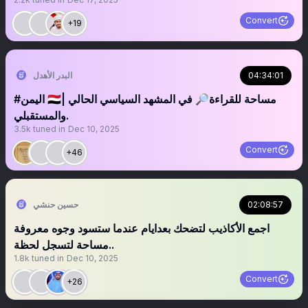
Convert
+19
04:34:01
البدر الأهدل
والمستقبلي.
3.5k
tuned in
Dec 10, 2025
Convert
+46
02:08:57
حسين حنشي
اجمع الأكاذيب لتضحك بعدايام عندما ستسود وجوه معروفة
..مساحة لتسجل لحظة
1.8k
tuned in
Dec 10, 2025
Convert
+26