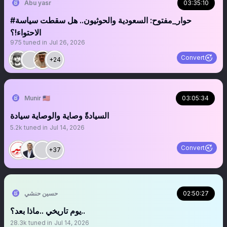
Abu yasr
03:35:10
#حوار_مفتوح: السعودية والحوثيون.. هل سقطت سياسة
الاحتواء!؟
975
tuned in
Jul 26, 2026
Convert
+24
Munir 🇺🇸
03:05:34
السيادةً وصاية والوصاية سيادة
5.2k
tuned in
Jul 14, 2026
Convert
+37
02:50:27
حسين حنشي
يوم تاريخي ..ماذا بعد؟..
28.3k
tuned in
Jul 14, 2026