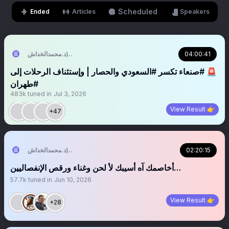
Scheduled
Ended
Articles
Speakers
04:00:41
التُّبَّع اليَماني (د.محمدالخداش)
‏‏‏‏‏‏‏‏🚨 #صنعاء تكسر #السعودي والحصار | وإستئناف الرحلات إلى
#طهران
483k
tuned in
Jul 3, 2026
View Result 👉
+47
02:20:15
التُّبَّع اليَماني (د.محمدالخداش)
أخاصمك آه أسيبك لأ لحن وغناء ورقص الإنفصاليين…
57.7k
tuned in
Jun 10, 2026
View Result 👉
+28