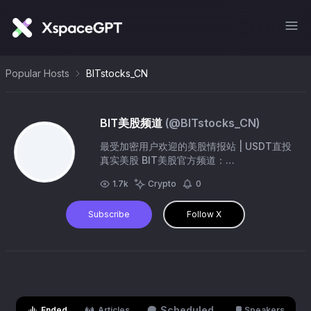
Popular Hosts
BITstocks_CN
BIT美股频道
(@
BITstocks_CN
)
最受加密用户欢迎的美股情报站 | USDT直投
真实美股 BIT美股官方频道：
@BITofficial_CN 官方TG社群：
1.7k
Crypto
0
https://t.co/HkSk7f58uH 官方TG客服支
持：https://t.co/F2w39ypzp2
Subscribe
Follow X
Scheduled
Ended
Articles
Speakers