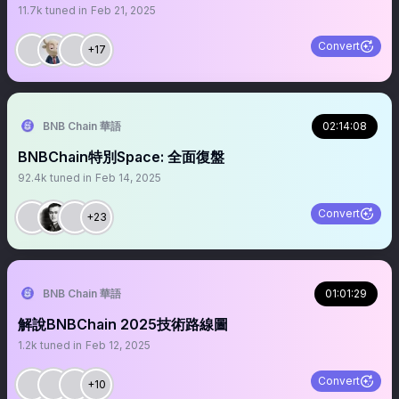
11.7k
tuned in
Feb 21, 2025
Convert
+17
BNB Chain 華語
02:14:08
BNBChain特別Space: 全面復盤
92.4k
tuned in
Feb 14, 2025
Convert
+23
BNB Chain 華語
01:01:29
解說BNBChain 2025技術路線圖
1.2k
tuned in
Feb 12, 2025
Convert
+10