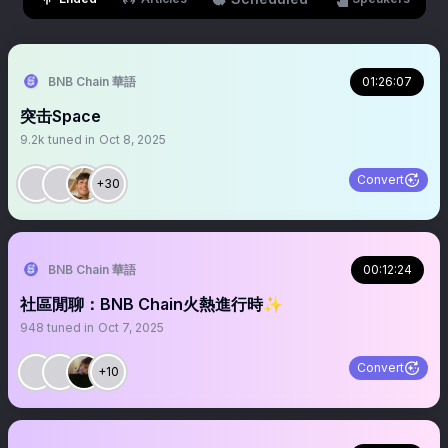
BNB Chain 華語
01:26:07
突击Space
9.2k
tuned in
Oct 8, 2025
Convert
+30
BNB Chain 華語
00:12:24
社區閒聊：BNB Chain火熱進行時✨
948
tuned in
Oct 7, 2025
Convert
+10