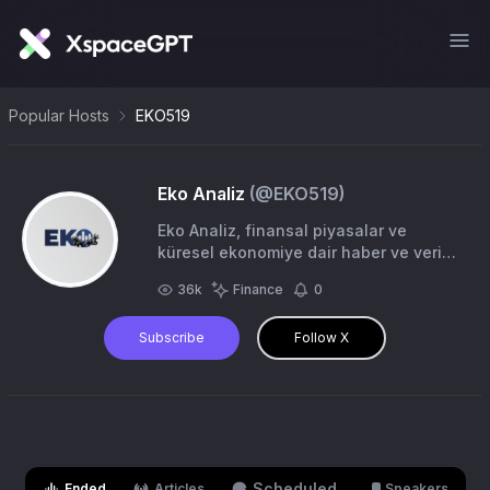
Popular Hosts
EKO519
Eko Analiz
(@
EKO519
)
Eko Analiz, finansal piyasalar ve
küresel ekonomiye dair haber ve veri
odaklı analizler sunan modern bir dijital
36k
Finance
0
haber ve analiz merkezidir. |
info@ekoanaliz.tr
Subscribe
Follow X
Scheduled
Ended
Articles
Speakers