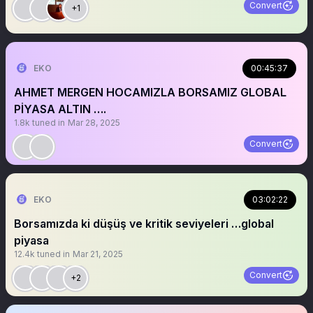
Convert
+1
EKO
00:45:37
AHMET MERGEN HOCAMIZLA BORSAMIZ GLOBAL
PİYASA ALTIN ….
1.8k
tuned in
Mar 28, 2025
Convert
EKO
03:02:22
Borsamızda ki düşüş ve kritik seviyeleri …global
piyasa
12.4k
tuned in
Mar 21, 2025
Convert
+2