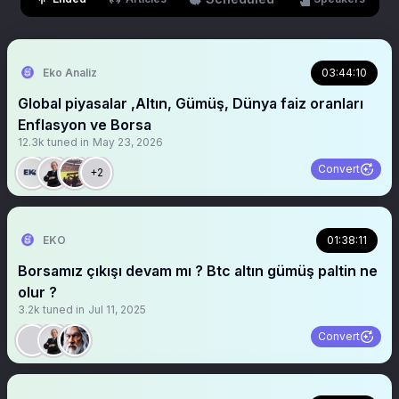
Eko Analiz
03:44:10
Global piyasalar ,Altın, Gümüş, Dünya faiz oranları
Enflasyon ve Borsa
12.3k
tuned in
May 23, 2026
Convert
+2
EKO
01:38:11
Borsamız çıkışı devam mı ? Btc altın gümüş paltin ne
olur ?
3.2k
tuned in
Jul 11, 2025
Convert