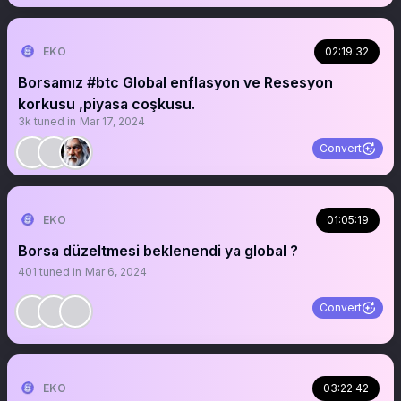
EKO
02:19:32
Borsamız #btc Global enflasyon ve Resesyon
korkusu ,piyasa coşkusu.
3k
tuned in
Mar 17, 2024
Convert
EKO
01:05:19
Borsa düzeltmesi beklenendi ya global ?
401
tuned in
Mar 6, 2024
Convert
EKO
03:22:42