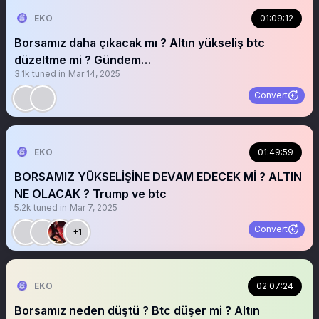
EKO
01:09:12
Borsamız daha çıkacak mı ? Altın yükseliş btc
düzeltme mi ? Gündem…
3.1k
tuned in
Mar 14, 2025
Convert
EKO
01:49:59
BORSAMIZ YÜKSELİŞİNE DEVAM EDECEK Mİ ? ALTIN
NE OLACAK ? Trump ve btc
5.2k
tuned in
Mar 7, 2025
Convert
+1
EKO
02:07:24
Borsamız neden düştü ? Btc düşer mi ? Altın