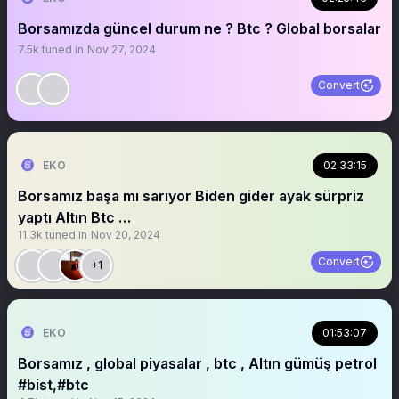
Borsamızda güncel durum ne ? Btc ? Global borsalar
7.5k
tuned in
Nov 27, 2024
Convert
EKO
02:33:15
Borsamız başa mı sarıyor Biden gider ayak sürpriz
yaptı Altın Btc …
11.3k
tuned in
Nov 20, 2024
Convert
+1
EKO
01:53:07
Borsamız , global piyasalar , btc , Altın gümüş petrol
#bist,#btc