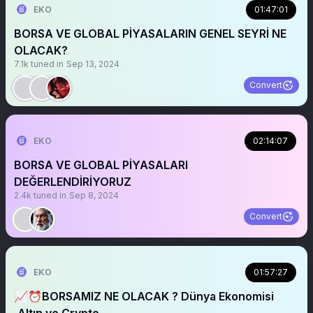
EKO
01:47:01
BORSA VE GLOBAL PİYASALARIN GENEL SEYRİ NE
OLACAK?
7.1k
tuned in
Sep 13, 2024
Convert
EKO
02:14:07
BORSA VE GLOBAL PİYASALARI
DEĞERLENDİRİYORUZ
2.4k
tuned in
Sep 8, 2024
Convert
EKO
01:57:27
📈⏰BORSAMIZ NE OLACAK ? Dünya Ekonomisi