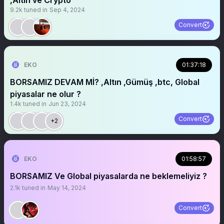
,Altın ve Crypto
9.2k
tuned in
Sep 4, 2024
Convert
EKO
01:37:18
BORSAMIZ DEVAM Mİ? ,Altın ,Gümüş ,btc, Global
piyasalar ne olur ?
1.4k
tuned in
Jun 23, 2024
Convert
+2
EKO
01:58:57
BORSAMIZ Ve Global piyasalarda ne beklemeliyiz ?
2.1k
tuned in
May 14, 2024
Convert