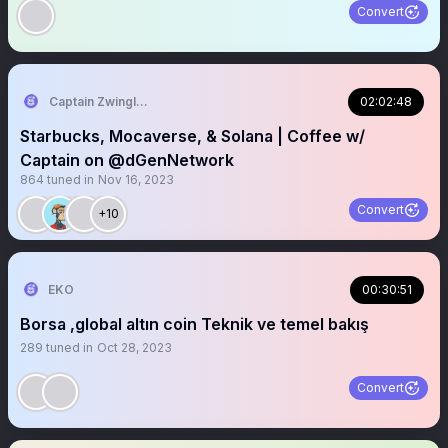
Convert
Captain Zwingli 🍌🎙️
02:02:48
Starbucks, Mocaverse, & Solana | Coffee w/
Captain on @dGenNetwork
864
tuned in
Nov 16, 2023
Convert
+10
EKO
00:30:51
Borsa ,global altın coin Teknik ve temel bakış
289
tuned in
Oct 28, 2023
Convert