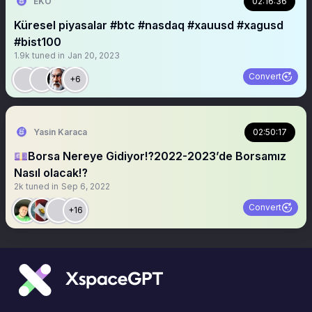
EKO
02:16:36
Küresel piyasalar #btc #nasdaq #xauusd #xagusd
#bist100
1.9k
tuned in
Jan 20, 2023
Convert
+6
Yasin Karaca
02:50:17
💷Borsa Nereye Gidiyor⁉️2022-2023’de Borsamız
Nasıl olacak⁉️
2k
tuned in
Sep 6, 2022
Convert
+16