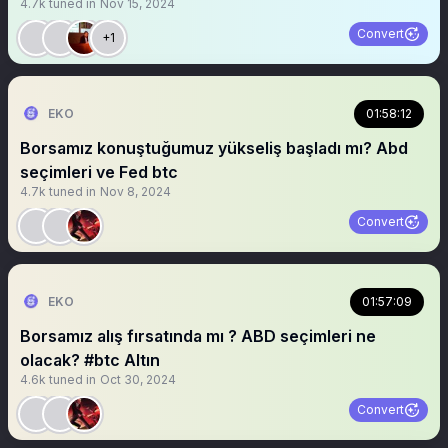
4.7k
tuned in
Nov 15, 2024
Convert
+1
EKO
01:58:12
Borsamız konuştuğumuz yükseliş başladı mı? Abd
seçimleri ve Fed btc
4.7k
tuned in
Nov 8, 2024
Convert
EKO
01:57:09
Borsamız alış fırsatında mı ? ABD seçimleri ne
olacak? #btc Altın
4.6k
tuned in
Oct 30, 2024
Convert