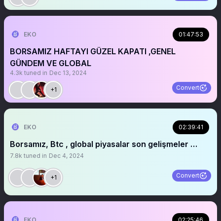
EKO
01:47:53
BORSAMIZ HAFTAYI GÜZEL KAPATI ,GENEL
GÜNDEM VE GLOBAL
4.3k
tuned in
Dec 13, 2024
Convert
+1
EKO
02:39:41
Borsamız, Btc , global piyasalar son gelişmeler …
7.8k
tuned in
Dec 4, 2024
Convert
+1
EKO
02:25:46