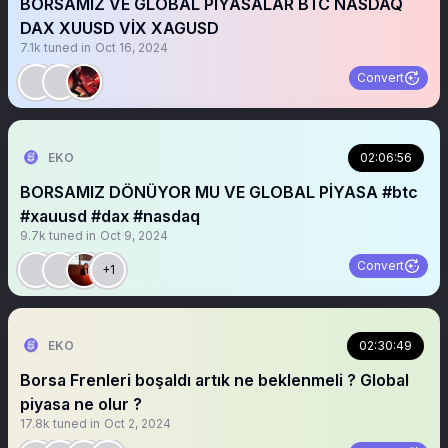
BORSAMIZ VE GLOBAL PİYASALAR BTC NASDAQ
DAX XUUSD VİX XAGUSD
7.1k
tuned in
Oct 16, 2024
Convert
EKO
02:06:56
BORSAMIZ DÖNÜYOR MU VE GLOBAL PİYASA #btc
#xauusd #dax #nasdaq
9.7k
tuned in
Oct 9, 2024
Convert
+1
EKO
02:30:49
Borsa Frenleri boşaldı artık ne beklenmeli ? Global
piyasa ne olur ?
17.8k
tuned in
Oct 2, 2024