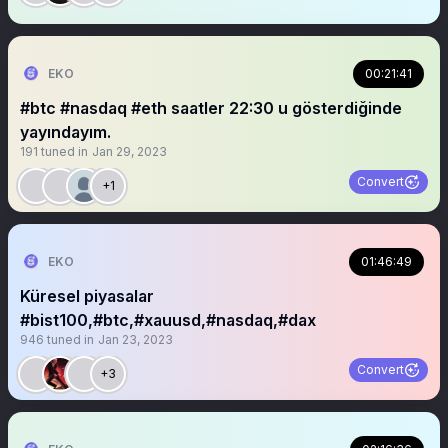
EKO
00:21:41
#btc #nasdaq #eth saatler 22:30 u gösterdiğinde
yayındayım.
191
tuned in
Jan 29, 2023
Convert
+1
EKO
01:46:49
Küresel piyasalar
#bist100,#btc,#xauusd,#nasdaq,#dax
946
tuned in
Jan 23, 2023
Convert
+3