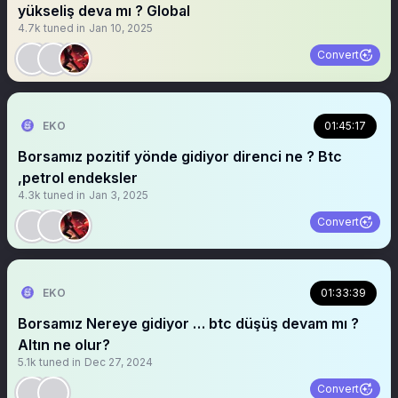
yükseliş deva mı ? Global
4.7k
tuned in
Jan 10, 2025
Convert
EKO
01:45:17
Borsamız pozitif yönde gidiyor direnci ne ? Btc
,petrol endeksler
4.3k
tuned in
Jan 3, 2025
Convert
EKO
01:33:39
Borsamız Nereye gidiyor … btc düşüş devam mı ?
Altın ne olur?
5.1k
tuned in
Dec 27, 2024
Convert