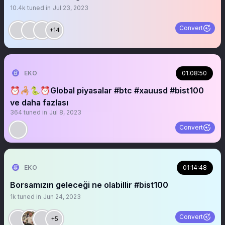
10.4k
tuned in
Jul 23, 2023
Convert
+14
EKO
01:08:50
⏰🦂🐍⏰Global piyasalar #btc #xauusd #bist100
ve daha fazlası
364
tuned in
Jul 8, 2023
Convert
EKO
01:14:48
Borsamızın geleceği ne olabillir #bist100
1k
tuned in
Jun 24, 2023
Convert
+5