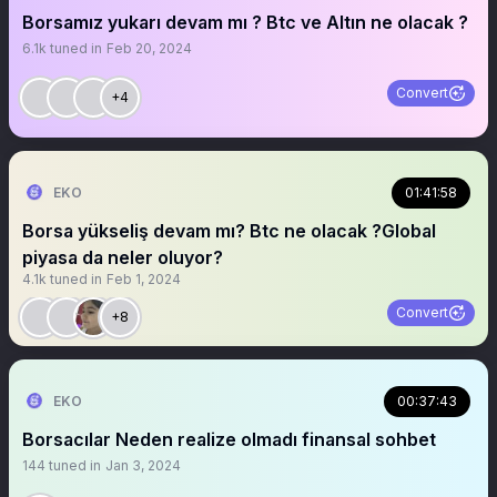
Borsamız yukarı devam mı ? Btc ve Altın ne olacak ?
6.1k
tuned in
Feb 20, 2024
Convert
+4
EKO
01:41:58
Borsa yükseliş devam mı? Btc ne olacak ?Global
piyasa da neler oluyor?
4.1k
tuned in
Feb 1, 2024
Convert
+8
EKO
00:37:43
Borsacılar Neden realize olmadı finansal sohbet
144
tuned in
Jan 3, 2024