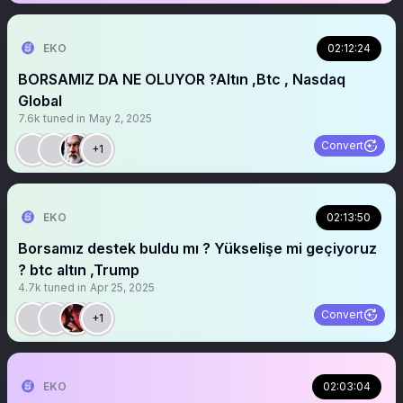
EKO
02:12:24
BORSAMIZ DA NE OLUYOR ?Altın ,Btc , Nasdaq
Global
7.6k
tuned in
May 2, 2025
Convert
+1
EKO
02:13:50
Borsamız destek buldu mı ? Yükselişe mi geçiyoruz
? btc altın ,Trump
4.7k
tuned in
Apr 25, 2025
Convert
+1
EKO
02:03:04