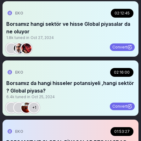
EKO
02:12:45
Borsamız hangi sektör ve hisse Global piyasalar da
ne oluyor
1.8k
tuned in
Oct 27, 2024
Convert
EKO
02:16:00
Borsamız da hangi hisseler potansiyeli ,hangi sektör
? Global piyasa?
6.4k
tuned in
Oct 25, 2024
Convert
+1
EKO
01:53:27