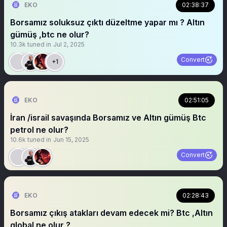
EKO
02:38:37
Borsamız soluksuz çıktı düzeltme yapar mı ? Altın
gümüş ,btc ne olur?
10.3k
tuned in
Jul 2, 2025
Convert
+1
EKO
02:51:05
İran /israil savaşında Borsamız ve Altın gümüş Btc
petrol ne olur?
10.6k
tuned in
Jun 15, 2025
Convert
EKO
02:28:43
Borsamız çıkış atakları devam edecek mi? Btc ,Altın
global ne olur ?