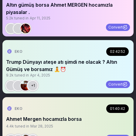
Altın gümüş borsa Ahmet MERGEN hocamızla
piyasalar .
5.2k
tuned in
Apr 11, 2025
Convert
EKO
02:42:52
Trump Dünyayı ateşe atı şimdi ne olacak ? Altın
Gümüş ve borsamız 🧘⏰
9.2k
tuned in
Apr 4, 2025
Convert
+1
EKO
01:40:42
Ahmet Mergen hocamızla borsa
4.4k
tuned in
Mar 28, 2025