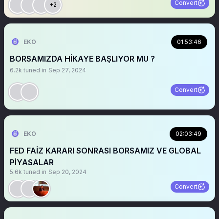
Convert
+2
EKO
01:53:46
BORSAMIZDA HİKAYE BAŞLIYOR MU ?
6.2k
tuned in
Sep 27, 2024
Convert
EKO
02:03:49
FED FAİZ KARARI SONRASI BORSAMIZ VE GLOBAL
PİYASALAR
5.6k
tuned in
Sep 20, 2024
Convert