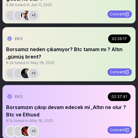
6.6k
tuned in
Jun 11, 2025
Convert
+1
EKO
02:26:17
Borsamız neden çıkamıyor? Btc tamam mı ? Altın
,gümüş brent?
8.2k
tuned in
May 28, 2025
Convert
+1
EKO
02:37:41
Borsamızın çıkışı devam edecek mi ,Altın ne olur ?
Btc ve Ethusd
8.1k
tuned in
May 18, 2025
Convert
+1