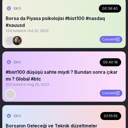
EKO
00:36:40
Borsa da Piyasa psikolojisi #bist100 #nasdaq
#xauusd
224
tuned in
Oct 22, 2023
Convert
EKO
00:40:18
#bist100 düşüşü sahte miydi ? Bundan sonra çıkar
mı ? Global #btc
202
tuned in
Aug 25, 2023
Convert
EKO
02:55:55
Borsanın Geleceği ve Teknik düzeltmeler