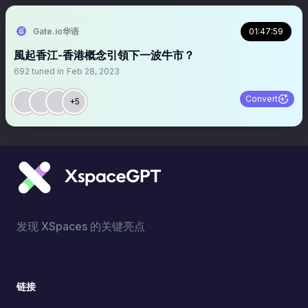
Gate.io华语
01:47:59
風起香江-香港概念引領下一波牛市？
692
tuned in
Feb 28, 2023
Convert
+5
发现 XSpaces 的关键亮点
链接