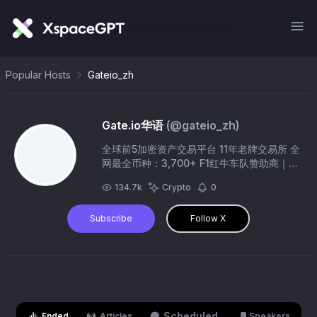
Popular Hosts
Gateio_zh
Gate.io华语
(@
gateio_zh
)
全球前5加密资产交易平台 11年老牌交易所 全
网最全币种：3,700+ F1红牛车队赞助商｜国
际米兰官方球衣袖标合作伙伴 注册赢
134.7k
Crypto
0
$10,000：https://t.co/pxJLu396hI 官方中
文社群：https://t.co/vmelqFnwqC
Subscribe
Follow X
#Gateio #GT #BTC #比特币 #Web3
Scheduled
Ended
Articles
Speakers