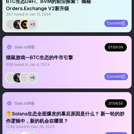
BTC生态DeFi、BVM的前沿探索： 揭秘
Orders.Exchange V2新升级
367
tuned in
Jan 12, 2024
Convert
+3
Gate.io华语
01:59:09
猫鼠游戏—BTC生态的牛市引擎
908
tuned in
Jan 4, 2024
Convert
+8
Gate.io华语
01:56:50
🤔Solana生态全面爆发的幕后原因是什么？ 新一轮的炒
作逻辑中，新的机会在哪里？
17.6k
tuned in
Dec 28, 2023