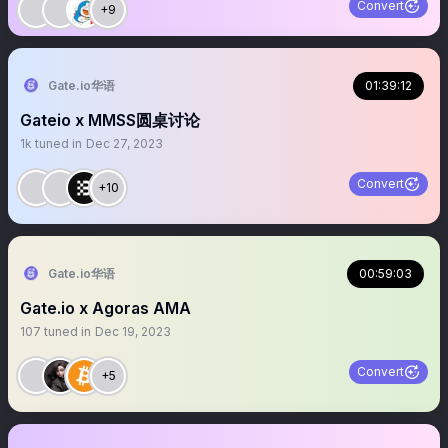
Convert
+9
Gate.io华语
01:39:12
Gateio x MMSS圆桌讨论
1k
tuned in
Dec 27, 2023
Convert
+10
Gate.io华语
00:59:03
Gate.io x Agoras AMA
107
tuned in
Dec 19, 2023
Convert
+5