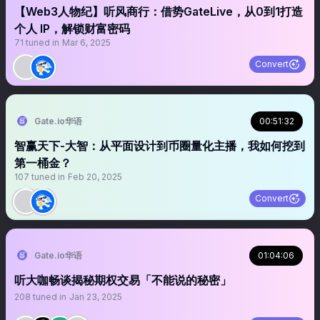
【Web3人物纪】听风商行：借势GateLive，从0到1打造
个人 IP，解锁财富密码
71
tuned in
Mar 6, 2025
Convert
Gate.io华语
00:51:32
智赢天下-大智：从平面设计到币圈量化主播，我如何挖到
第一桶金？
107
tuned in
Feb 20, 2025
Convert
Gate.io华语
01:04:06
听大咖畅谈揭秘期权交易「不能说的秘密」
208
tuned in
Jan 23, 2025