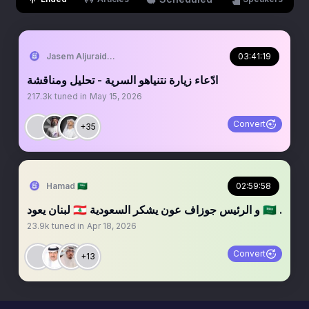
Jasem Aljuraid | جاسم الجريّد
03:41:19
‏‏‏‏‏‏‏‏‏‏‏‏‏‏‏‏‏ادّعاء زيارة نتنياهو السرية - تحليل ومناقشة
217.3k
tuned in
May 15, 2026
Convert
+35
Hamad 🇸🇦
02:59:58
لبنان يعود 🇱🇧 و الرئيس جوزاف عون يشكر السعودية 🇸🇦 .
23.9k
tuned in
Apr 18, 2026
Convert
+13