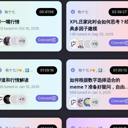
枪十七
00:41:56
枪十七
02:39:27
讲一嘴行情
XPL庄家此时会如何思考？
典多因子建模
23
tuned in
Oct 16, 2025
1.9k
tuned in
Sep 25, 2025
Convert
+13
Convert
+12
枪十七 (🔫 , 1️⃣7️⃣)
01:29:16
枪十七 (🔫 , 1️⃣7️⃣)
01:30:13
赛道和行情解读
如何根据数字选择适合的
meme？准备好疑问，自由
60
tuned in
Jan 10, 2025
568
tuned in
Jan 3, 2025
问！
Convert
+11
Convert
+12