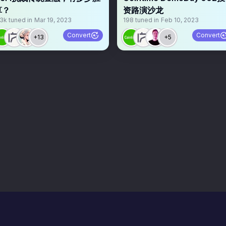
算？
资路演沙龙
.3k
tuned in
Mar 19, 2023
198
tuned in
Feb 10, 2023
Convert
Convert
+13
+5