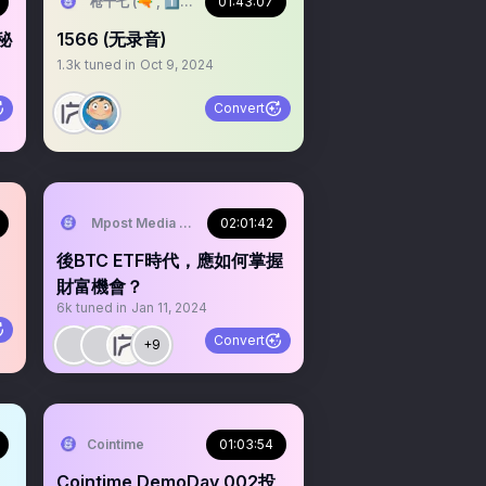
枪十七 (🔫 , 1️⃣7️⃣)
01:43:07
秘
1566 (无录音)
1.3k
tuned in
Oct 9, 2024
Convert
Mpost Media Group
02:01:42
後BTC ETF時代，應如何掌握
財富機會？
6k
tuned in
Jan 11, 2024
Convert
+9
Cointime
01:03:54
Cointime DemoDay 002投