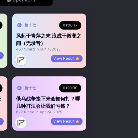
枪十七
01:00:17
风起于青萍之末 浪成于微澜之
间（无录音）
467
tuned in
Jun 4, 2025

View Result 👉
枪十七
01:10:30
庄
俄乌战争接下来会如何打？哪
几种打法会让我们亏钱？
627
tuned in
Apr 24, 2025

View Result 👉