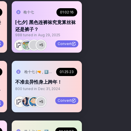
枪十七
01:02:16
经
[七夕] 黑色连裤袜究竟算丝袜
还是裤子？
988
tuned in
Aug 29, 2025
Convert
+5
枪十七 (🔫 , 1️⃣7️⃣)
01:25:23
不准去异性身上跨年！
提
800
tuned in
Dec 31, 2024
Convert
+5