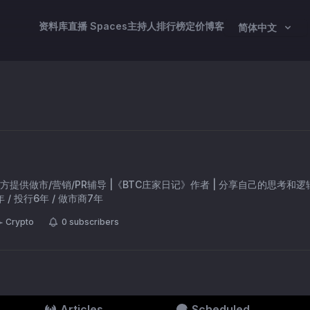
资料库
直播 Spaces
主持人
排行榜
定价
博客
简体中文
方提供做市/营销/PR辅导 |《BTC庄家日记》作者 | 分享自己的思考和逻
年 / 投行6年 / 做市商7年
Crypto
0
subscribers
Articles
Scheduled