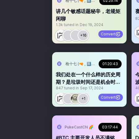
枪十七 (🔫 , 1️⃣7️⃣)
02:25:14
讲几个敏感话题秘辛，老规矩
闲聊
8
1.3k
tuned in
Dec 19, 2024
Convert
+16
枪十七 (🔫 , 1️⃣7️⃣)
01:20:43
我们处在一个什么样的历史周
期？是垃圾时间还是机会时
847
tuned in
Sep 17, 2024
4
间？
Convert
+1
PukeCastCN 🌈
03:17:44
#BTC 主要开发人员不满铭