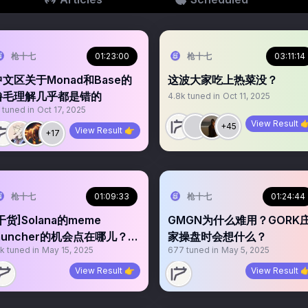
枪十七
01:23:00
枪十七
03:11:14
中文区关于Monad和Base的
这波大家吃上热菜没？
撸毛理解几乎都是错的
4.8k
tuned in
Oct 11, 2025
tuned in
Oct 17, 2025
View Result 
+45
View Result 👉
+17
枪十七
01:09:33
枪十七
01:24:44
干货]Solana的meme
GMGN为什么难用？GORK
launcher的机会点在哪儿？
家操盘时会想什么？
1k
tuned in
May 15, 2025
677
tuned in
May 5, 2025
（上）
View Result 👉
View Result 