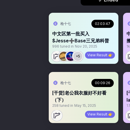
枪十七
02:03:47
中文区第一批买入
$Jesse➕Base三兄弟科普
996
tuned in
Nov 20, 2025
1k
View Result 👉
+5
枪十七
00:09:26
[干货]老公我衣服好不好看
[
（下）
258
tuned in
May 15, 2025
1.
View Result 👉