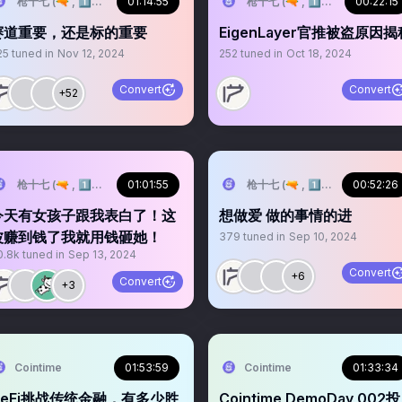
枪十七 (🔫 , 1️⃣7️⃣)
01:14:55
枪十七 (🔫 , 1️⃣7️⃣)
00:22:15
赛道重要，还是标的重要
EigenLayer官推被盗原因揭
25
tuned in
Nov 12, 2024
252
tuned in
Oct 18, 2024
Convert
Convert
+52
枪十七 (🔫 , 1️⃣7️⃣)
01:01:55
枪十七 (🔫 , 1️⃣7️⃣)
00:52:26
今天有女孩子跟我表白了！这
想做爱 做的事情的进
波赚到钱了我就用钱砸她！
379
tuned in
Sep 10, 2024
0.8k
tuned in
Sep 13, 2024
Convert
+6
Convert
+3
Cointime
01:53:59
Cointime
01:33:34
DeFi挑战传统金融，有多少胜
Cointime DemoDay 002投