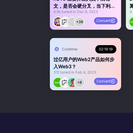
文，是否会硬分叉，当下利好
4.5k
tuned in
Dec 6, 2023
3
哪些铭文？
Convert
+38
Cointime
02:19:19
过亿用户的Web2产品如何步
入Web3？
312
tuned in
Feb 4, 2023
Convert
+8