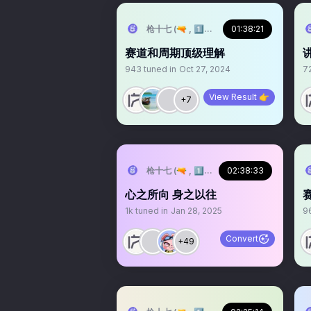
枪十七 (🔫 , 1️⃣7️⃣)
01:38:21
赛道和周期顶级理解
943
tuned in
Oct 27, 2024
7
View Result 👉
+7
枪十七 (🔫 , 1️⃣7️⃣)
02:38:33
心之所向 身之以往
1k
tuned in
Jan 28, 2025
9
Convert
+49