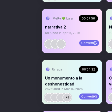
MeRy 💚 La sra que abre los espacios
00:07:56
narrativa 2
N
69
tuned in
Apr 15, 2026
11
Convert
Urraca
00:54:32
Un monumento a la
C
deshonestidad
v
267
tuned in
Mar 14, 2026
1.
#
Convert
+1