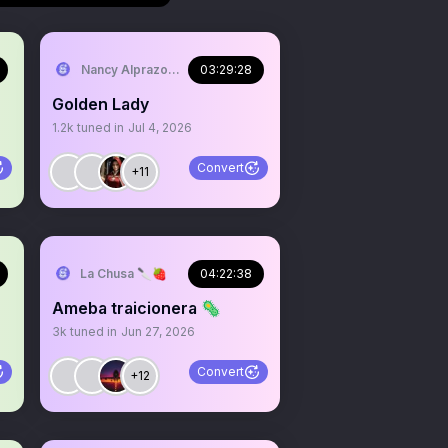
Nancy Alprazolada
03:29:28
Golden Lady
1.2k
tuned in
Jul 4, 2026
Convert
+11
La Chusa 🔪🍓
04:22:38
Ameba traicionera 🦠
3k
tuned in
Jun 27, 2026
Convert
+12