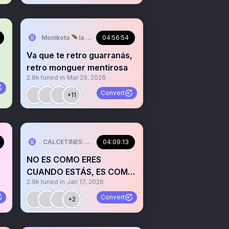
Monikota 🪶la pajara
04:56:54
Va que te retro guarranás,
retro monguer mentirosa
2.8k
tuned in
Mar 29, 2026
Convert
+11
CALCETINES 💜🤍✈️✂️🚲🦖🧜‍♀️
04:09:13
e
NO ES COMO ERES
CUANDO ESTÁS, ES COMO
2.9k
tuned in
Jan 17, 2026
ERES CUANDO TE VAS
Convert
+2