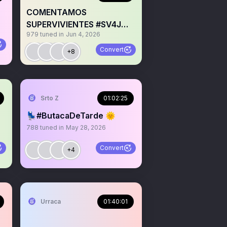
COMENTAMOS
SUPERVIVIENTES #SV4J
979
tuned in
Jun 4, 2026
#500fiestamaiquista 🌟👏
Convert
+8
re los espacios
Srto Z
01:02:25
💺#ButacaDeTarde 🌞
788
tuned in
May 28, 2026
Convert
+4
re los espacios
Urraca
01:40:01