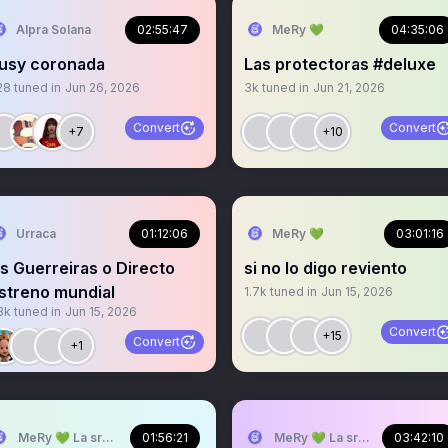
Alpra Solana
02:55:47
MeRy 💚
04:35:06
usy coronada
Las protectoras #deluxe
28
tuned in
Jun 26, 2026
3k
tuned in
Jun 21, 2026
Convert
Convert
+7
+10
Urraca
01:12:06
MeRy 💚
03:01:16
s Guerreiras o Directo
si no lo digo reviento
streno mundial
1.7k
tuned in
Jun 15, 2026
3k
tuned in
Jun 15, 2026
Convert
+15
Convert
+1
MeRy 💚 La sra que ya no abre los espacios
01:56:21
MeRy 💚 La sra que ya no ab
03:42:10