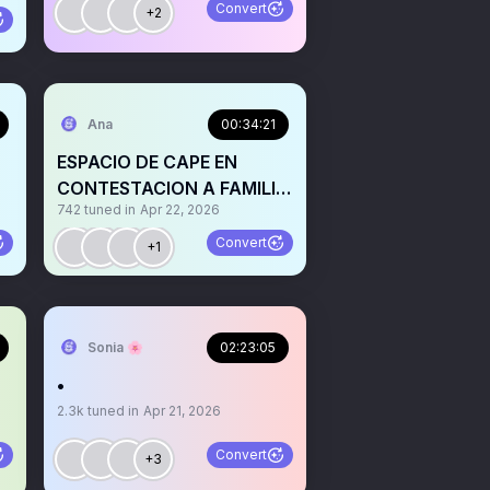
Convert
+2
Ana
00:34:21
ESPACIO DE CAPE EN
CONTESTACION A FAMILIA
742
tuned in
Apr 22, 2026
3
DE ORCOS Y AMEBA 2
Convert
+1
Sonia 🌸
02:23:05
•
2.3k
tuned in
Apr 21, 2026
Convert
+3