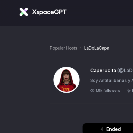
Popular Hosts
LaDeLaCapa
Caperucita
(@
LaD
Soy Antitalibanas y
1.9k
followers
Ended