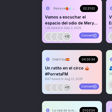
Rebeca🍓💨🇪🇸🇭🇳
02:21:02
Vamos a escuchar el
V
espacio del odio de Mery
E
1.2k
tuned in
Sep 2, 2025
6
P/2
Convert
+12
ChikiTina🇪🇦
04:20:34
Un ratito en el circo 🎪

#PorretaFM
3
847
tuned in
Aug 21, 2025
Convert
+11
La vieji de la mirilla🌴🧜🏻‍♂️🍷💙
01:03:54