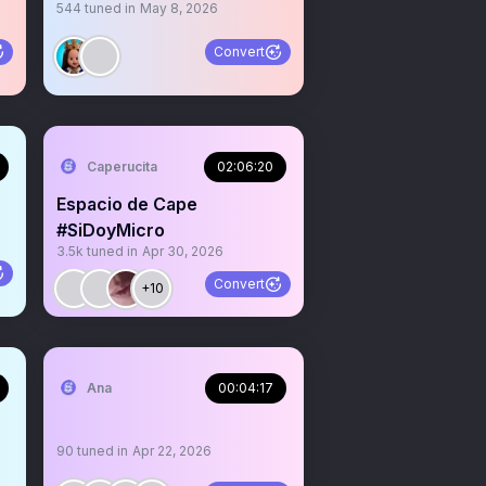
544
tuned in
May 8, 2026
Convert
re los espacios
Caperucita
02:06:20
Espacio de Cape
#SiDoyMicro
3.5k
tuned in
Apr 30, 2026
Convert
+10
Ana
00:04:17
90
tuned in
Apr 22, 2026