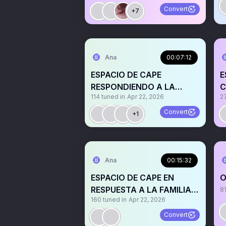
Convert
+7
Ana
00:07:12
ESPACIO DE CAPE
E
RESPONDIENDO A LA
C
114
tuned in
Apr 22, 2026
2
FAMILIA ORCO Y AMEBA5
F
Convert
+1
Ana
00:15:32
ESPACIO DE CAPE EN
O
RESPUESTA A LA FAMILIA
8
160
tuned in
Apr 22, 2026
DE ORCOS Y AMEBA
Convert