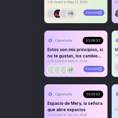
1.2k
tuned in
May 21, 2026
5
Convert
+15
Caperucita
03:06:03
Estos son mis principios, si
U
no te gustan, los cambio
7
2.7k
tuned in
May 6, 2026
#Taconazo
Convert
+7
Caperucita
02:20:03
Espacio de Mery, la señora
que abre espacios
1.
1.3k
tuned in
Apr 24, 2026