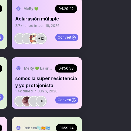
MeRy 💚
04:29:42
Aclarasión múltiple
2.7k
tuned in
Jun 16, 2026
Convert
+12
MeRy 💚 La sra que ya no abre los espacios
04:50:53
somos la súper resistencia
y yo protajonista
1.4k
tuned in
Jun 6, 2026
Convert
+8
re los espacios
Rebeca🫧🇪🇸🇭🇳
01:59:24