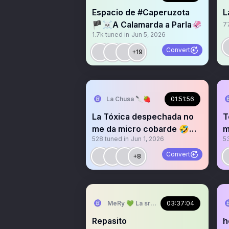
Espacio de #Caperuzota
L
🏴‍☠️A Calamarda a Parla🦑
7
1.7k
tuned in
Jun 5, 2026
Convert
+19
La Chusa 🔪🍓
01:51:56
La Tóxica despechada no
T
me da micro cobarde 🤣🤣
m
528
tuned in
Jun 1, 2026
5
🤣

Convert
+8
MeRy 💚 La sra que ya no abre los espa
03:37:04
Repasito
h