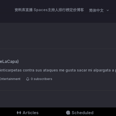
资料库
直播 Spaces
主持人
排行榜
定价
博客
简体中文
eLaCapa
)
 Anticarpetas contra sus ataques me gusta sacar mi alpargata a
Entertainment
0
subscribers
Articles
Scheduled