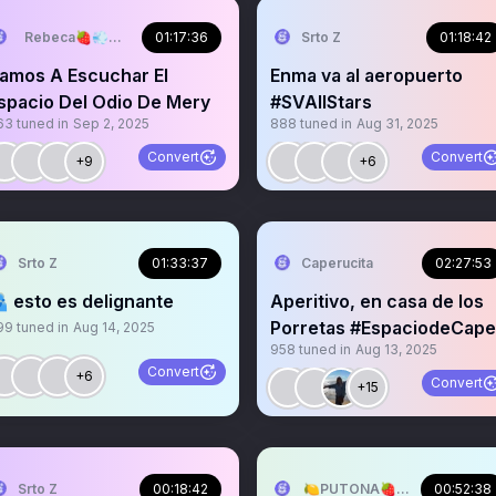
Rebeca🍓💨🇪🇸🇭🇳
01:17:36
Srto Z
01:18:42
amos A Escuchar El
Enma va al aeropuerto
spacio Del Odio De Mery
#SVAllStars
63
tuned in
Sep 2, 2025
888
tuned in
Aug 31, 2025
Convert
Convert
+9
+6
Srto Z
01:33:37
Caperucita
02:27:53
 esto es delignante
Aperitivo, en casa de los
Porretas #EspaciodeCape
99
tuned in
Aug 14, 2025
958
tuned in
Aug 13, 2025
Convert
+6
Convert
+15
Srto Z
00:18:42
🍋PUTONA🍓🐸🍷
00:52:38