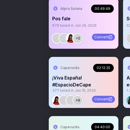
Alpra Solana
00:49:49
Pos fale
S
679
tuned in
Jun 26, 2026
9
Convert
+2
Caperucita
02:12:25
¡Viva España!
A
#EspacioDeCape
e
377
tuned in
Jun 15, 2026
1.
Convert
+9
Caperucita
04:40:00