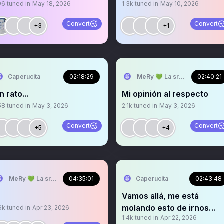
96
tuned in
May 18, 2026
1.3k
tuned in
May 10, 2026
Convert
Convert
+3
+1
Caperucita
02:18:29
MeRy 💚 La sra que ya no ab
02:40:21
n rato...
Mi opinión al respecto
58
tuned in
May 3, 2026
2.1k
tuned in
May 3, 2026
Convert
Convert
+5
+4
MeRy 💚 La sra que abre los espacios
04:35:01
Caperucita
02:43:48
Vamos allá, me está
molando esto de irnos
6k
tuned in
Apr 23, 2026
1.4k
tuned in
Apr 22, 2026
todos a TPEC