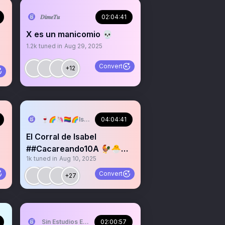
𝑫𝒊𝒎𝒆𝑻𝒖
02:04:41
X es un manicomio 💀
1.2k
tuned in
Aug 29, 2025
Convert
+12
🍷🌈🦄🏳️‍🌈🌈IsabelPaparazzi 🌈🦄🌈
04:04:41
El Corral de Isabel
##Cacareando10A 🐓🐣🐣
1k
tuned in
Aug 10, 2025
🐥🐣🐓
Convert
+27
Sin Estudios Estudiez ☦️
02:00:57