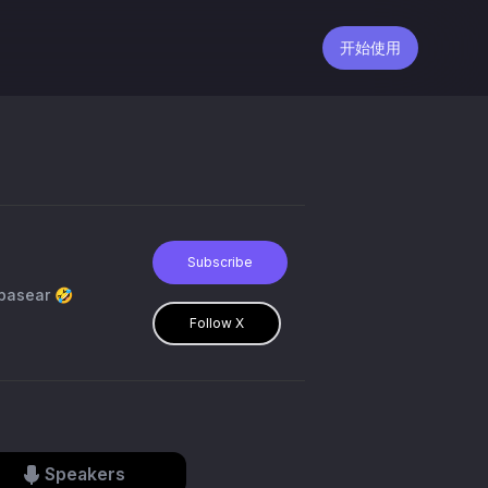
开始使用
Subscribe
 pasear 🤣
Follow X
Speakers