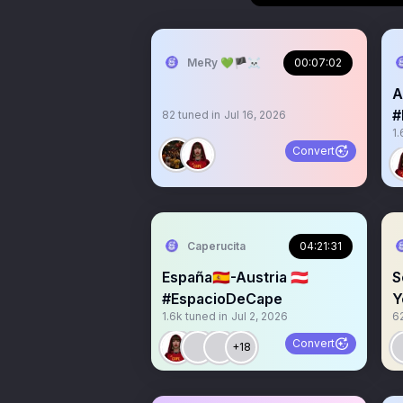
MeRy 💚🏴‍☠️
00:07:02
A
#
82
tuned in
Jul 16, 2026
1.
Convert
Caperucita
04:21:31
España🇪🇸-Austria 🇦🇹
S
#EspacioDeCape
Y
1.6k
tuned in
Jul 2, 2026
6
Convert
+18