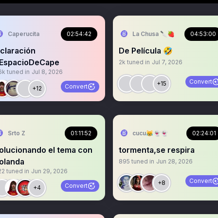
Caperucita
02:54:42
La Chusa 🔪🍓
04:53:00
claración
De Película 🤣
EspacioDeCape
2k
tuned in
Jul 7, 2026
6k
tuned in
Jul 8, 2026
Convert
+15
Convert
+12
Srto Z
01:11:52
cucu😹👻👻
02:24:01
olucionando el tema con
tormenta,se respira
olanda
895
tuned in
Jun 28, 2026
22
tuned in
Jun 29, 2026
Convert
+8
Convert
+4