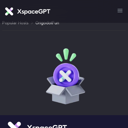
Popular Hosts
OrigodotFun