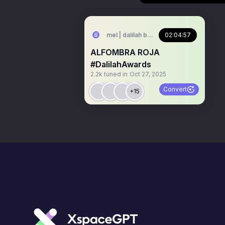
mel | dalílah borracha🍷
02:04:57
ALFOMBRA ROJA
#DalilahAwards
2.2k
tuned in
Oct 27, 2025
Convert
+15