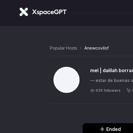
Popular Hosts
Anewcovilof
mel | dalílah borr
— estar de buenas s
635
followers
Ended