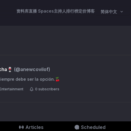
资料库
直播 Spaces
主持人
排行榜
定价
博客
简体中文
acha🍷
(@
anewcovilof
)
iempre debe ser la opción.🍒
Entertainment
0
subscribers
Articles
Scheduled