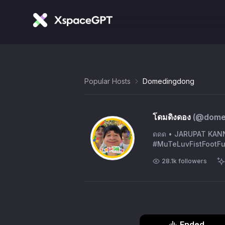
Popular Hosts
Domedingdong
โดมดิงดอง
(@
dome
ดดด • JARUPAT KANN
#MuTeLuvFistFootFu
28.1k
followers
Ended