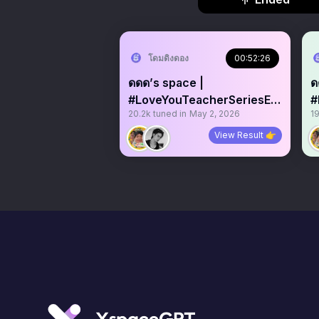
โดมดิงดอง
00:52:26
ดดด’s space |
ด
#LoveYouTeacherSeriesEP
#
20.2k
tuned in
May 2, 2026
19
8
7
View Result 👉