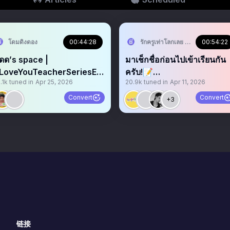
โดมดิงดอง
00:44:28
รักครูเท่าโลกเลย Love You Tea
00:54:22
ดด’s space |
มาเช็กชื่อก่อนไปเข้าเรียนกัน
LoveYouTeacherSeriesEP
ครับ!📝
.1k
tuned in
Apr 25, 2026
20.9k
tuned in
Apr 11, 2026
#LoveYouTeacherSeriesE
5
Convert
Convert
+3
链接