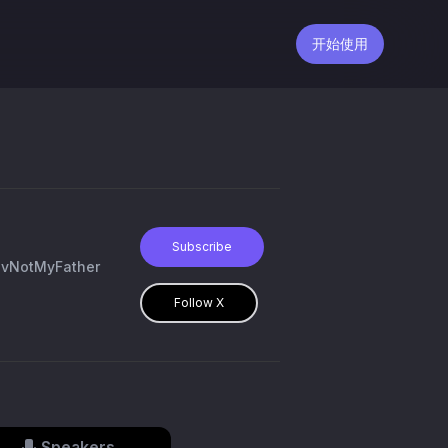
开始使用
Subscribe
uvNotMyFather
Follow X
Speakers