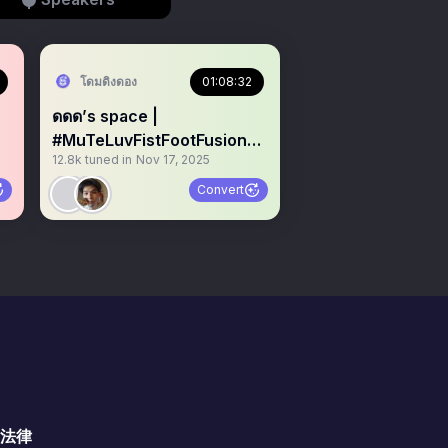
cher
โดมดิงดอง
01:08:32
ดดด’s space |
#MuTeLuvFistFootFusionEP
12.8k
tuned in
Nov 17, 2025
P
1
Convert
法律