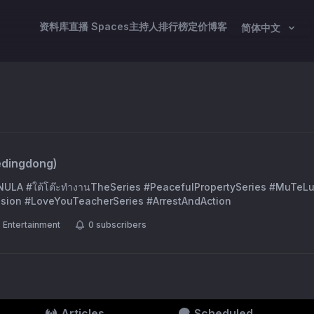
资料库
直播 Spaces
主持人
排行榜
定价
博客
简体中文
dingdong
)
ULA #ใต้โต๊ะทำงานTheSeries #PeacefulPropertySeries #MuTeL
sion #LoveYouTeacherSeries #ArrestAndAction
Entertainment
0
subscribers
Articles
Scheduled