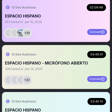
El Gen Austríaco
02:09:48
ESPACIO HISPANO
254
tuned in
Jan 15, 2026
Convert
+20
El Gen Austríaco
04:49:41
ESPACIO HISPANO - MICRÓFONO ABIERTO
326
tuned in
Jan 14, 2026
Convert
+22
El Gen Austríaco
03:45:14
ESPACIO HISPANO