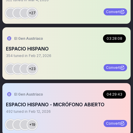
Convert
+27
El Gen Austríaco
03:28:08
ESPACIO HISPANO
354
tuned in
Feb 27, 2026
Convert
+23
El Gen Austríaco
04:29:43
ESPACIO HISPANO - MICRÓFONO ABIERTO
492
tuned in
Feb 12, 2026
Convert
+19