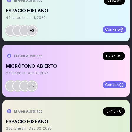
El Gen Austríaco
01:52:54
ESPACIO HISPANO
44
tuned in
Jan 1, 2026
Convert
+3
El Gen Austríaco
02:45:09
MICRÓFONO ABIERTO
67
tuned in
Dec 31, 2025
Convert
+12
El Gen Austríaco
04:10:40
ESPACIO HISPANO
385
tuned in
Dec 30, 2025