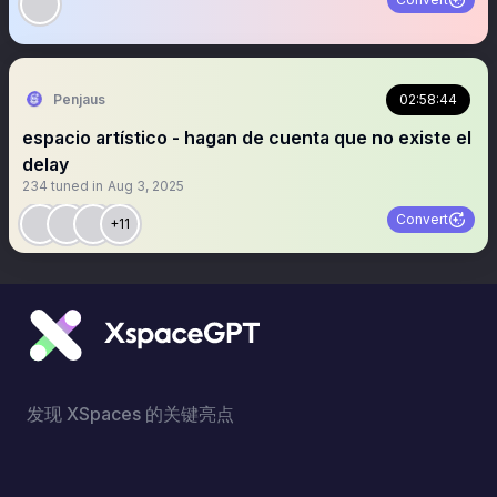
Penjaus
02:58:44
espacio artístico - hagan de cuenta que no existe el
delay
234
tuned in
Aug 3, 2025
Convert
+11
发现 XSpaces 的关键亮点