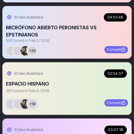
El Gen Austríaco
04:53:48
MICRÓFONO ABIERTO PERONISTAS VS
EPSTINIANOS
500
tuned in
Feb 5, 2026
Convert
+20
El Gen Austríaco
02:54:37
ESPACIO HISPANO
355
tuned in
Feb 5, 2026
Convert
+19
El Gen Austríaco
03:07:18