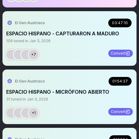
El Gen Austríaco
03:47:10
ESPACIO HISPANO - CAPTURARON A MADURO
109
tuned in
Jan 3, 2026
Convert
+7
El Gen Austríaco
01:54:37
ESPACIO HISPANO - MICRÓFONO ABIERTO
31
tuned in
Jan 3, 2026
Convert
+1