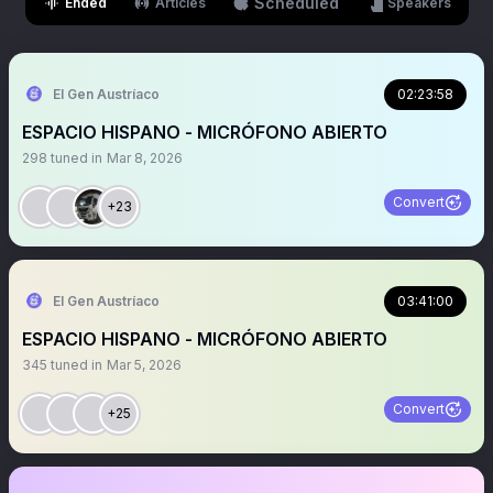
Scheduled
Ended
Articles
Speakers
El Gen Austríaco
02:23:58
ESPACIO HISPANO - MICRÓFONO ABIERTO
298
tuned in
Mar 8, 2026
Convert
+23
El Gen Austríaco
03:41:00
ESPACIO HISPANO - MICRÓFONO ABIERTO
345
tuned in
Mar 5, 2026
Convert
+25