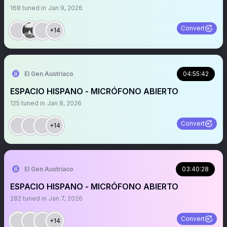
168
tuned in
Jan 9, 2026
Convert
+14
El Gen Austríaco
04:55:42
ESPACIO HISPANO - MICRÓFONO ABIERTO
125
tuned in
Jan 8, 2026
Convert
+14
El Gen Austríaco
03:40:28
ESPACIO HISPANO - MICRÓFONO ABIERTO
282
tuned in
Jan 7, 2026
Convert
+14