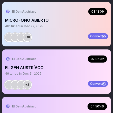
El Gen Austríaco
03:12:09
MICRÓFONO ABIERTO
481
tuned in
Dec 22, 2025
Convert
+18
El Gen Austríaco
02:06:32
EL GEN AUSTRÍACO
49
tuned in
Dec 21, 2025
Convert
+3
El Gen Austríaco
04:50:46