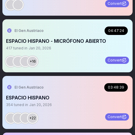
Convert
El Gen Austríaco
04:47:24
ESPACIO HISPANO - MICRÓFONO ABIERTO
417
tuned in
Jan 20, 2026
Convert
+16
El Gen Austríaco
03:48:39
ESPACIO HISPANO
354
tuned in
Jan 20, 2026
Convert
+22