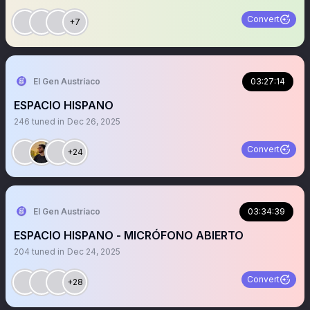
Convert
+7
El Gen Austríaco
03:27:14
ESPACIO HISPANO
246
tuned in
Dec 26, 2025
Convert
+24
El Gen Austríaco
03:34:39
ESPACIO HISPANO - MICRÓFONO ABIERTO
204
tuned in
Dec 24, 2025
Convert
+28