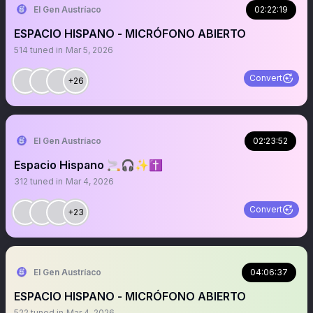
El Gen Austríaco
02:22:19
ESPACIO HISPANO - MICRÓFONO ABIERTO
514
tuned in
Mar 5, 2026
Convert
+26
El Gen Austríaco
02:23:52
Espacio Hispano 🚬🎧✨✝️
312
tuned in
Mar 4, 2026
Convert
+23
El Gen Austríaco
04:06:37
ESPACIO HISPANO - MICRÓFONO ABIERTO
522
tuned in
Mar 4, 2026