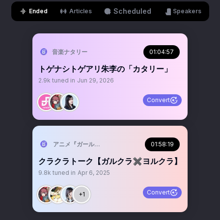
Scheduled
Ended
Articles
Speakers
音楽ナタリー
01:04:57
トゲナシトゲアリ朱李の「カタリー」
2.9k
tuned in
Jun 29, 2026
Convert
アニメ『ガールズバンドクライ』公式
01:58:19
クラクラトーク【ガルクラ✖️ヨルクラ】
9.8k
tuned in
Apr 6, 2025
Convert
+1