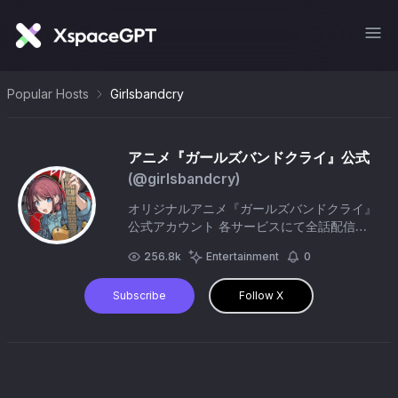
Popular Hosts
Girlsbandcry
アニメ『ガールズバンドクライ』公式
(@
girlsbandcry
)
オリジナルアニメ『ガールズバンドクライ』
公式アカウント 各サービスにて全話配信
中！ 劇場版総集編 前編・後編 4月6日(月)よ
256.8k
Entertainment
0
り配信開始！ 推奨ハッシュタグ： #ガルク
ラ #トゲナシトゲアリ
Subscribe
Follow X