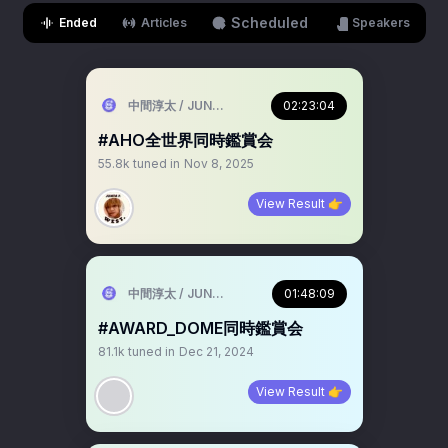
Scheduled
Ended
Articles
Speakers
中間淳太 / JUNTA NAKAMA
02:23:04
#AHO全世界同時鑑賞会
55.8k
tuned in
Nov 8, 2025
View Result 👉
中間淳太 / JUNTA NAKAMA
01:48:09
#AWARD_DOME同時鑑賞会
81.1k
tuned in
Dec 21, 2024
View Result 👉