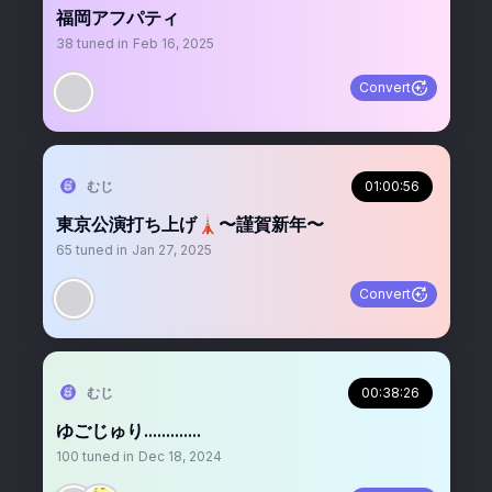
福岡アフパティ
38
tuned in
Feb 16, 2025
Convert
むじ
01:00:56
東京公演打ち上げ🗼〜謹賀新年〜
65
tuned in
Jan 27, 2025
Convert
むじ
00:38:26
ゆごじゅり.............
100
tuned in
Dec 18, 2024