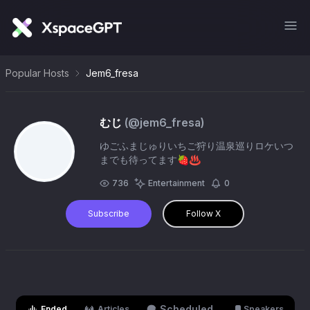
Popular Hosts
Jem6_fresa
むじ
(@
jem6_fresa
)
ゆごふまじゅりいちご狩り温泉巡りロケいつ
までも待ってます🍓♨️
736
Entertainment
0
Subscribe
Follow X
Scheduled
Ended
Articles
Speakers