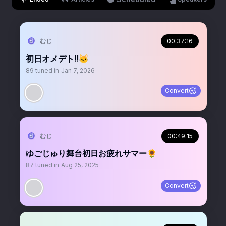
むじ
00:37:16
初日オメデト‼️🐱
89
tuned in
Jan 7, 2026
Convert
むじ
00:49:15
ゆごじゅり舞台初日お疲れサマー🌻
87
tuned in
Aug 25, 2025
Convert