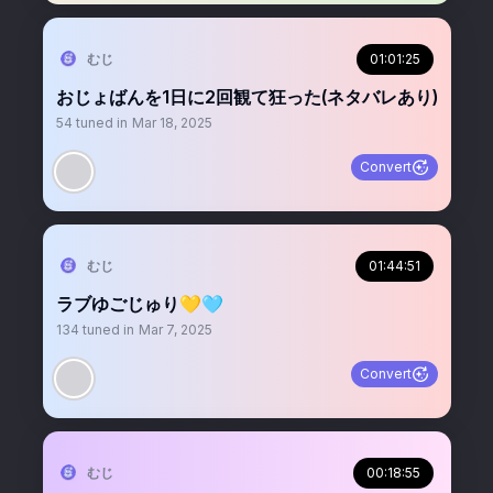
むじ
01:01:25
おじょばんを1日に2回観て狂った(ネタバレあり)
54
tuned in
Mar 18, 2025
Convert
むじ
01:44:51
ラブゆごじゅり💛🩵
134
tuned in
Mar 7, 2025
Convert
むじ
00:18:55