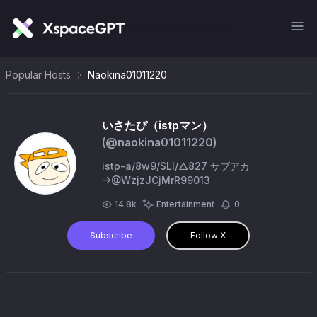
Popular Hosts
Naokina01011220
いさたぴ（istpマン）
(@
naokina01011220
)
istp-a/8w9/SLI/△827 サブアカ
→@WzjzJCjMrR99013
14.8k
Entertainment
0
Subscribe
Follow X