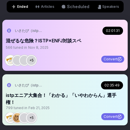
Scheduled
Ended
Articles
Speakers
いさたぴ（istpマン）
02:01:31
混ぜるな危険？ISTP×ENFJ対談スペ
566
tuned in
Nov 8, 2025
Convert
+5
いさたぴ（istpマン）
02:35:49
istpエニア大集合！「わかる」「いやわからん」選手
権！
799
tuned in
Feb 21, 2025
Convert
+5