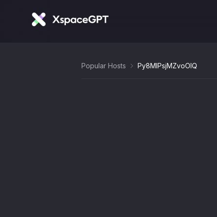
Popular Hosts
Py8MlPsjMZvoOlQ