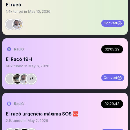
El racó
1.4k
tuned in
May 10, 2026
Convert
RaulG
02:05:29
El Racó 19H
687
tuned in
May 6, 2026
Convert
+5
RaulG
02:29:43
El racó urgencia máxima SOS 🆘
2.1k
tuned in
May 2, 2026