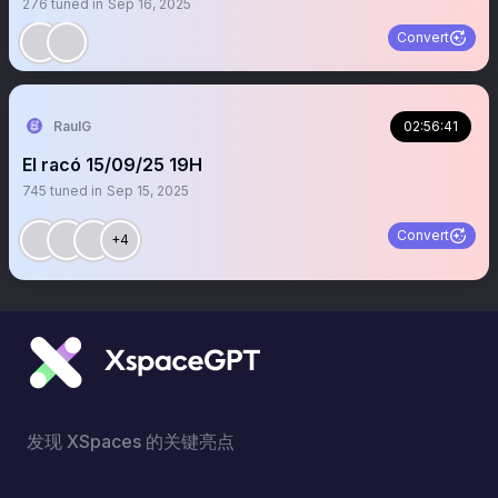
276
tuned in
Sep 16, 2025
Convert
RaulG
02:56:41
El racó 15/09/25 19H
745
tuned in
Sep 15, 2025
Convert
+4
发现 XSpaces 的关键亮点