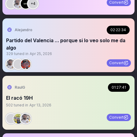
Convert
+4
Alejandro
02:22:34
Partido del Valencia … porque si lo veo solo me da
algo
329
tuned in
Apr 25, 2026
Convert
RaulG
01:27:41
El racó 19H
502
tuned in
Apr 13, 2026
Convert