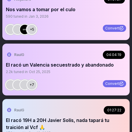
Nos vamos a tomar por el culo
590
tuned in
Jan 3, 2026
Convert
+5
RaulG
04:04:19
El racó un Valencia secuestrado y abandonado
2.2k
tuned in
Oct 25, 2025
Convert
+7
RaulG
01:27:22
El racó 19H a 20H Javier Solís, nada tapará tu
traición al Vcf 🙏