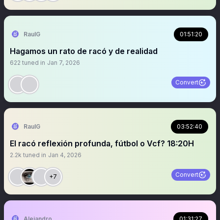
RaulG
01:51:20
Hagamos un rato de racó y de realidad
622
tuned in
Jan 7, 2026
Convert
RaulG
03:52:40
El racó reflexión profunda, fútbol o Vcf? 18:20H
2.2k
tuned in
Jan 4, 2026
Convert
+7
Alejandro
01:31:27