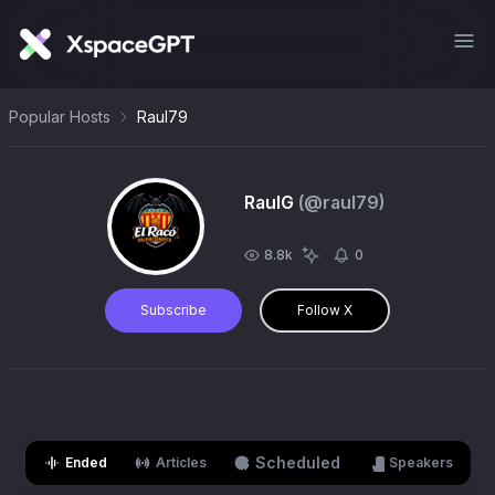
Popular Hosts
Raul79
RaulG
(@
raul79
)
8.8k
0
Subscribe
Follow X
Scheduled
Ended
Articles
Speakers