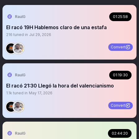
RaulG
01:25:58
El racó 19H Hablemos claro de una estafa
216
tuned in
Jul 29, 2026
Convert
RaulG
01:19:30
El racó 21:30 Llegó la hora del valencianismo
1.1k
tuned in
May 17, 2026
Convert
RaulG
02:44:20