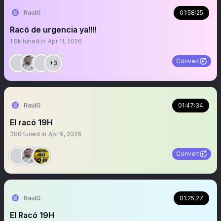
RaulG
01:58:25
Racó de urgencia ya!!!!
1.9k
tuned in
Apr 11, 2026
Convert
+3
RaulG
01:47:34
El racó 19H
380
tuned in
Apr 9, 2026
Convert
RaulG
01:25:27
El Racó 19H