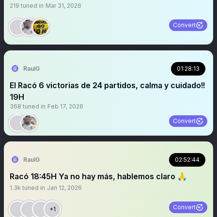
219
tuned in
Mar 31, 2026
Convert
RaulG
01:28:13
El Racó 6 victorias de 24 partidos, calma y cuidado!!
19H
368
tuned in
Feb 17, 2026
Convert
RaulG
02:52:44
Racó 18:45H Ya no hay más, hablemos claro 🙏
1.3k
tuned in
Jan 12, 2026
Convert
+1