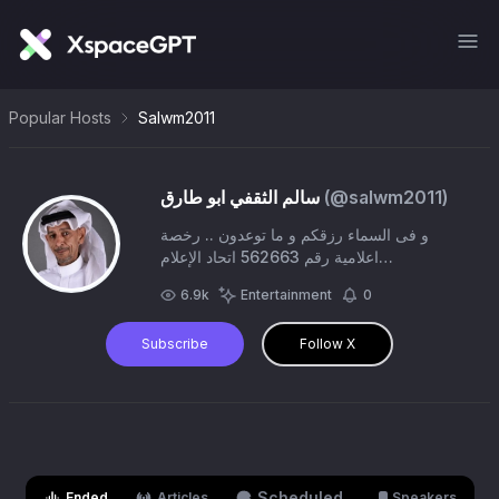
Popular Hosts
Salwm2011
)
salwm2011
(@
سالم الثقفي ابو طارق
و فى السماء رزقكم و ما توعدون .. رخصة
اعلامية رقم 562663 اتحاد الإعلام
العالمي@wormeduni صحيفة عيون
6.9k
Entertainment
0
https://www.oyoungaz
Subscribe
Follow X
Scheduled
Ended
Articles
Speakers