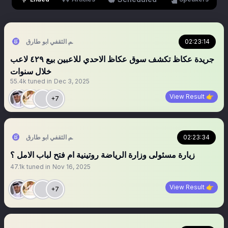
02:23:14
سالم الثقفي ابو طارق
‏‏‏‏‏‏‏جريدة عكاظ تكشف سوق عكاظ الاحدي للاعبين بيع ٤٢٩ لاعب
خلال سنوات
55.4k
tuned in
Dec 3, 2025
View Result 👉
+7
02:23:34
سالم الثقفي ابو طارق
‏‏‏‏‏‏‏‏‏زيارة مسئولى وزارة الرياضة روتينية ام فتح لباب الامل ؟
47.1k
tuned in
Nov 16, 2025
View Result 👉
+7