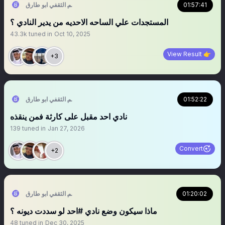
01:57:41
سالم الثقفي ابو طارق
‏‏‏‏‏المستجدات علي الساحه الاحديه من يدير النادي ؟
43.3k
tuned in
Oct 10, 2025
View Result 👉
+3
01:52:22
سالم الثقفي ابو طارق
‏‏‏‏‏‏‏‏‏‏‏‏‏‏‏‏‏نادي احد مقبل على كارثة فمن ينقذه
139
tuned in
Jan 27, 2026
Convert
+2
01:20:02
سالم الثقفي ابو طارق
ماذا سيكون وضع نادي #احد لو سددت ديونه ؟
48
tuned in
Dec 30, 2025