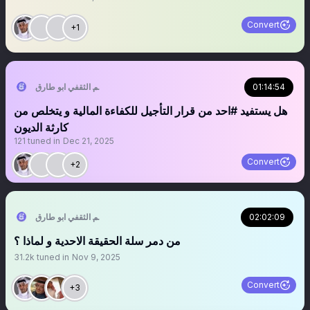
Convert
+1
01:14:54
سالم الثقفي ابو طارق
هل يستفيد #احد من قرار التأجيل للكفاءة المالية و يتخلص من
كارثة الديون
121
tuned in
Dec 21, 2025
Convert
+2
02:02:09
سالم الثقفي ابو طارق
‏‏‏‏‏‏‏‏‏‏‏من دمر سلة الحقيقة الاحدية و لماذا ؟
31.2k
tuned in
Nov 9, 2025
Convert
+3