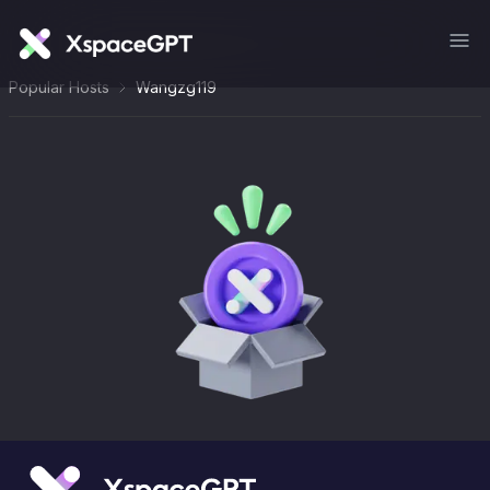
Popular Hosts
Wangzg119