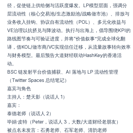
径，促使链上供给侧与活跃度爆发。LP模型层面，强调分
层流动性（核心交易池/生态激励池/战略做市池）、排放与
业务收入挂钩、协议自有流动性（POL）、多元化收益与
VE治理以抗挤兑与降波动。执行与出海上，倡导围绕KPI的
路线图节奏与可验证进度，并将“价值叙事”完成全球化翻
译，借KOL/做市商/VC实现信任迁移，从流量故事转向效率
与财务模型。最后预告大道财经联动HashKey的香港活
动。
BSC 链发射平台价值捕获、AI 落地与 LP 流动性管理
（Twitter Spaces 总结笔记）
嘉宾与角色
主持人：楚天影（说话人 1）
嘉宾：
泰德老师（说话人 2）
毕娟·皮特（Peter，说话人 3，大数/大道财经老朋友）
被点名未发言：石勇老师、石军老师、清韵老师