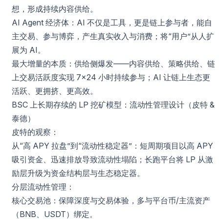
想，形成持续内容供给。
AI Agent 经济体：AI 不仅是工具，更是链上参与者，能自
主交易、参与博弈，产生真实收入与消费；将“用户”从人扩
展为 AI。
最大增量的本质：供给侧爆发——内容供给、策略供给、链
上交易活跃度实现 7×24 小时持续参与；AI 让链上生态更
活跃、更拥挤、更高效。
BSC 上长期存续的 LP 挖矿模型：流动性管理设计（皮特 &
泰德）
皮特的观察：
从“高 APY 拉盘”到“流动性稳定器”：短周期项目以高 APY
吸引资金、迅速排放导致流动性塌陷；长跑平台将 LP 从激
励层升级为资金结构层与生态稳定器。
分层流动性管理：
核心交易池：保障深度与交易体验，多与平台币/主流资产
（BNB、USDT）绑定。