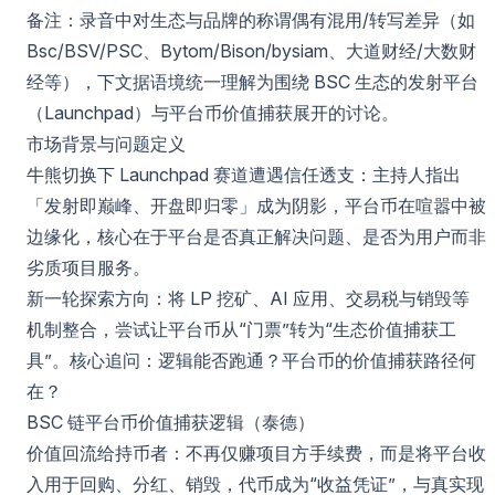
备注：录音中对生态与品牌的称谓偶有混用/转写差异（如
Bsc/BSV/PSC、Bytom/Bison/bysiam、大道财经/大数财
经等），下文据语境统一理解为围绕 BSC 生态的发射平台
（Launchpad）与平台币价值捕获展开的讨论。
市场背景与问题定义
牛熊切换下 Launchpad 赛道遭遇信任透支：主持人指出
「发射即巅峰、开盘即归零」成为阴影，平台币在喧嚣中被
边缘化，核心在于平台是否真正解决问题、是否为用户而非
劣质项目服务。
新一轮探索方向：将 LP 挖矿、AI 应用、交易税与销毁等
机制整合，尝试让平台币从“门票”转为“生态价值捕获工
具”。核心追问：逻辑能否跑通？平台币的价值捕获路径何
在？
BSC 链平台币价值捕获逻辑（泰德）
价值回流给持币者：不再仅赚项目方手续费，而是将平台收
入用于回购、分红、销毁，代币成为“收益凭证”，与真实现