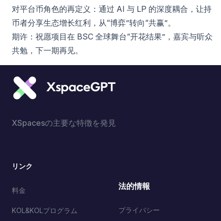
对平台币角色的再定义：通过 AI 与 LP 的深度耦合，让持
币者分享生态增长红利，从“博弈”转向“共赢”。
期许：祝愿项目在 BSC 全球舞台“开花结果”，嘉宾与听众
共勉，下一期再见。
XSpacesの主要な特徴を発見
リンク
法的情報
料金
プライバシー
KOL&KOLプログラム