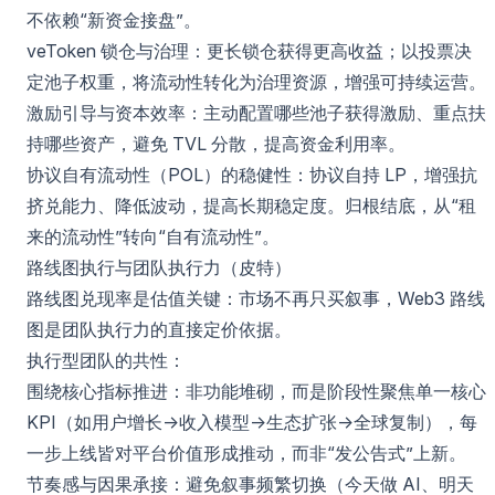
不依赖“新资金接盘”。
veToken 锁仓与治理：更长锁仓获得更高收益；以投票决
定池子权重，将流动性转化为治理资源，增强可持续运营。
激励引导与资本效率：主动配置哪些池子获得激励、重点扶
持哪些资产，避免 TVL 分散，提高资金利用率。
协议自有流动性（POL）的稳健性：协议自持 LP，增强抗
挤兑能力、降低波动，提高长期稳定度。归根结底，从“租
来的流动性”转向“自有流动性”。
路线图执行与团队执行力（皮特）
路线图兑现率是估值关键：市场不再只买叙事，Web3 路线
图是团队执行力的直接定价依据。
执行型团队的共性：
围绕核心指标推进：非功能堆砌，而是阶段性聚焦单一核心
KPI（如用户增长→收入模型→生态扩张→全球复制），每
一步上线皆对平台价值形成推动，而非“发公告式”上新。
节奏感与因果承接：避免叙事频繁切换（今天做 AI、明天