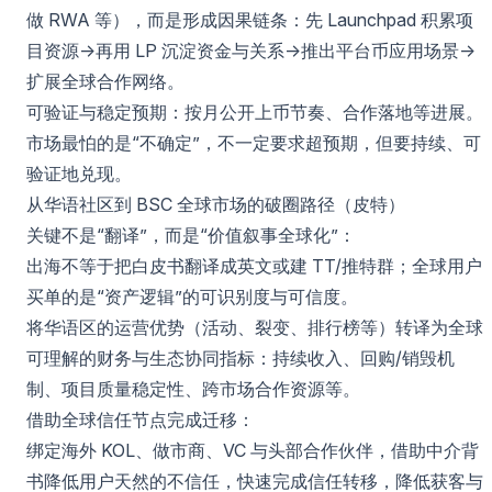
做 RWA 等），而是形成因果链条：先 Launchpad 积累项
目资源→再用 LP 沉淀资金与关系→推出平台币应用场景→
扩展全球合作网络。
可验证与稳定预期：按月公开上币节奏、合作落地等进展。
市场最怕的是“不确定”，不一定要求超预期，但要持续、可
验证地兑现。
从华语社区到 BSC 全球市场的破圈路径（皮特）
关键不是“翻译”，而是“价值叙事全球化”：
出海不等于把白皮书翻译成英文或建 TT/推特群；全球用户
买单的是“资产逻辑”的可识别度与可信度。
将华语区的运营优势（活动、裂变、排行榜等）转译为全球
可理解的财务与生态协同指标：持续收入、回购/销毁机
制、项目质量稳定性、跨市场合作资源等。
借助全球信任节点完成迁移：
绑定海外 KOL、做市商、VC 与头部合作伙伴，借助中介背
书降低用户天然的不信任，快速完成信任转移，降低获客与