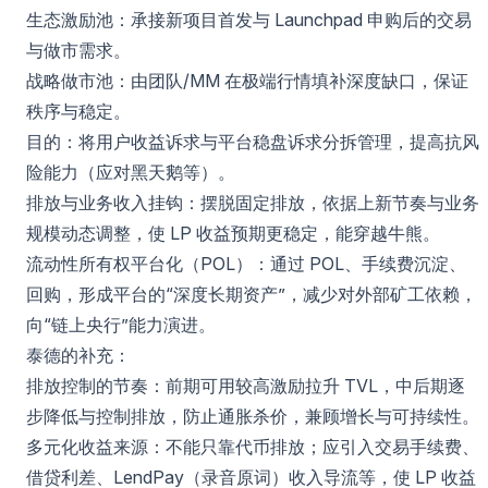
生态激励池：承接新项目首发与 Launchpad 申购后的交易
与做市需求。
战略做市池：由团队/MM 在极端行情填补深度缺口，保证
秩序与稳定。
目的：将用户收益诉求与平台稳盘诉求分拆管理，提高抗风
险能力（应对黑天鹅等）。
排放与业务收入挂钩：摆脱固定排放，依据上新节奏与业务
规模动态调整，使 LP 收益预期更稳定，能穿越牛熊。
流动性所有权平台化（POL）：通过 POL、手续费沉淀、
回购，形成平台的“深度长期资产”，减少对外部矿工依赖，
向“链上央行”能力演进。
泰德的补充：
排放控制的节奏：前期可用较高激励拉升 TVL，中后期逐
步降低与控制排放，防止通胀杀价，兼顾增长与可持续性。
多元化收益来源：不能只靠代币排放；应引入交易手续费、
借贷利差、LendPay（录音原词）收入导流等，使 LP 收益