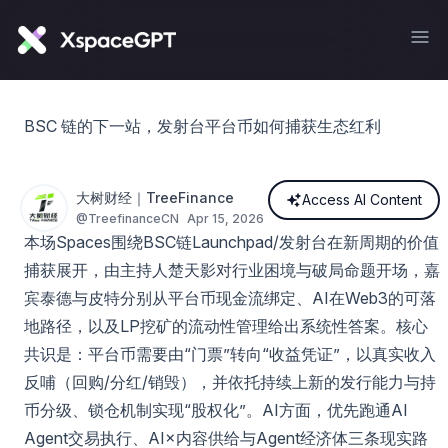
BSC 链的下一站，发射台平台币如何捕获生态红利
大树财经｜TreeFinance
Access AI Content
@
TreefinanceCN
Apr 15, 2026
本场Spaces围绕BSC链Launchpad/发射台在新周期的价值
捕获展开，由主持人楚天影对行业困境与破局命题开场，嘉
宾泰德与皮特分别从平台币现金流绑定、AI在Web3的可落
地路径，以及LP挖矿的流动性管理给出系统性答案。核心
共识是：平台币需要由“门票”转向“收益凭证”，以真实收入
反哺（回购/分红/销毁），并依托持续上新的发行能力与持
币分级、锁仓机制实现“股权化”。AI方面，优先跑通AI
Agent交易执行、AI×内容供给与Agent经济体三条现实路