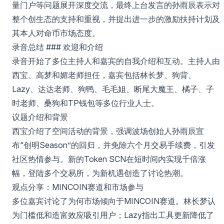
量门户等问题展开深度交流，最终上台发言的孙雨辰表示对
整个创生态的支持和重视，并提出进一步的激励扶持计划及
其本人对命币市场态度。
录音总结 ### 欢迎和介绍
录音开始了多位主持人和嘉宾的自我介绍和互动。主持人由
西宝、高梦和媚老师担任，嘉宾包括林长梦、狗背、
Lazy、达达老师、狗鸭、毛毛姐、断尾大魔王、橘子、子
时老师、桑狗和TP钱包等多位行业人士。
议题介绍和背景
西宝介绍了空间活动的背景，强调波场创始人孙雨辰宣
布“创明Season”的回归，并免除六个月交易手续费，引发
社区热情参与。新的Token SCN在短时间内实现千倍涨
幅，登陆多个交易所，为新机遇创造了讨论热潮。
观点分享：MINCOIN赛道和市场参与
多位嘉宾讨论了为何市场倾向于MINCOIN赛道。林长梦认
为门槛低和造富效应吸引用户；Lazy指出工具更新降低了