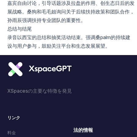
嘉宾自由讨论，引导话题涉及拉盘的作用、创生态日后的发
展战略。桑狗和毛毛姐询问关于后续扶持政策和团队合作，
孙雨辰强调扶持专业团队的重要性。
总结与结尾
录音以西宝的总结和抽奖活动结束。强调桑palm的持续建
设与用户参与，鼓励关注平台和生态发展展望。
XSpacesの主要な特徴を発見
リンク
法的情報
料金