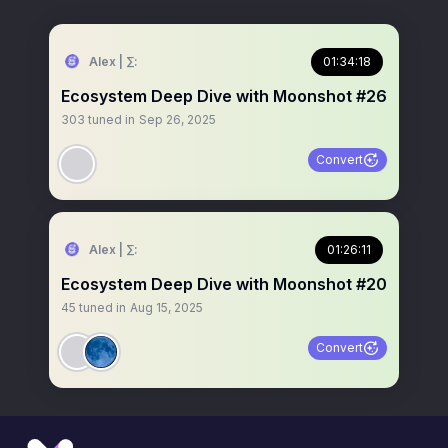
Alex | ∑:
01:34:18
Ecosystem Deep Dive with Moonshot #26
303
tuned in
Sep 26, 2025
Convert
Alex | ∑:
01:26:11
Ecosystem Deep Dive with Moonshot #20
45
tuned in
Aug 15, 2025
Convert