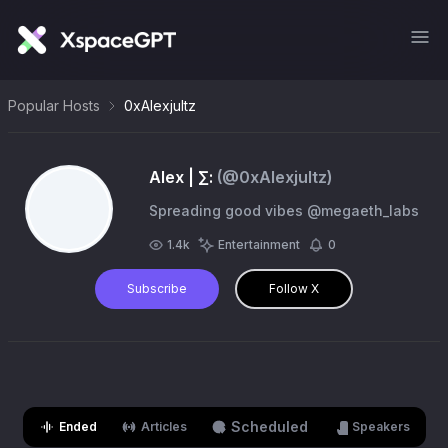
Popular Hosts
0xAlexjultz
Alex | ∑:
(@
0xAlexjultz
)
Spreading good vibes @megaeth_labs
1.4k
Entertainment
0
Subscribe
Follow X
Scheduled
Ended
Articles
Speakers