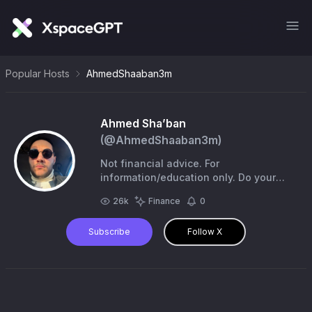
Popular Hosts
AhmedShaaban3m
Ahmed Sha’ban
(@
AhmedShaaban3m
)
Not financial advice. For
information/education only. Do your
own research. Capital at risk. Opinions
26k
Finance
0
are my own. الحساب شخصي
Subscribe
Follow X