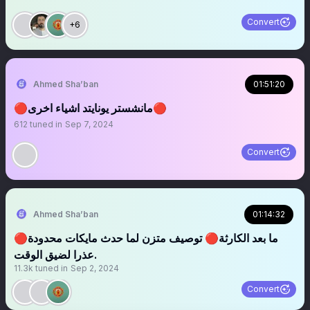
Convert
+6
Ahmed Sha’ban
01:51:20
🔴مانشستر يونايتد اشياء اخرى🔴
612
tuned in
Sep 7, 2024
Convert
Ahmed Sha’ban
01:14:32
🔴ما بعد الكارثة🔴 توصيف متزن لما حدث مايكات محدودة
عذرا لضيق الوقت.
11.3k
tuned in
Sep 2, 2024
Convert