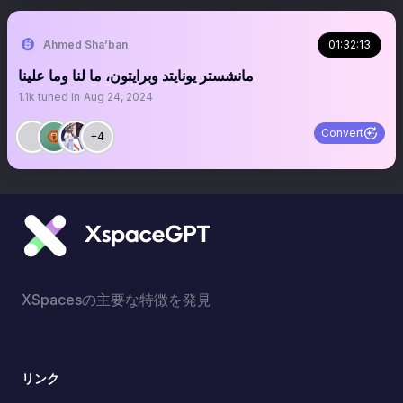
Ahmed Sha’ban
01:32:13
مانشستر يونايتد وبرايتون، ما لنا وما علينا
1.1k
tuned in
Aug 24, 2024
Convert
+4
XSpacesの主要な特徴を発見
リンク