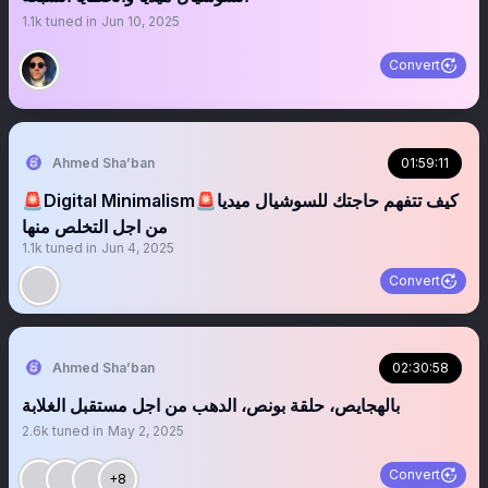
1.1k
tuned in
Jun 10, 2025
Convert
Ahmed Sha’ban
01:59:11
🚨Digital Minimalism🚨كيف تتفهم حاجتك للسوشيال ميديا
من اجل التخلص منها
1.1k
tuned in
Jun 4, 2025
Convert
Ahmed Sha’ban
02:30:58
بالهجايص، حلقة بونص، الدهب من اجل مستقبل الغلابة
2.6k
tuned in
May 2, 2025
Convert
+8