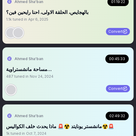
Ahmed Sha’ban
01:19:22
بالهجايص، الحلقة الاولى، احنا رايحين فين؟
1.1k
tuned in
Apr 6, 2025
Convert
Ahmed Sha’ban
00:45:33
مساحة مانشستراوية…
487
tuned in
Nov 24, 2024
Convert
Ahmed Sha’ban
02:49:32
مانشستر يونايتد ☢️🚨 ماذا يحدث خلف الكواليس☢️🚨
1k
tuned in
Oct 7, 2024