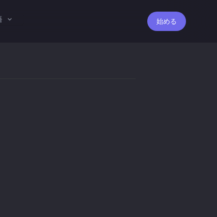
語
始める