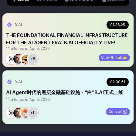
B.AI
01:36:25
THE FOUNDATIONAL FINANCIAL INFRASTRUCTURE
FOR THE AI AGENT ERA: B.AI OFFICIALLY LIVE!
1.1m
tuned in
Apr 9, 2026
View Result 👉
+8
B.AI
02:00:51
AI Agent时代的底层金融基础设施 - “白”B.AI正式上线
1.1m
tuned in
Apr 9, 2026
Convert
+11