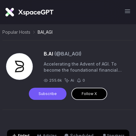
Popular Hosts
BAI_AGI
B.AI
(@
BAI_AGI
)
Accelerating the Advent of AGI. To
become the foundational financial
infrastructure for the AI Agent era.
255.6k
Ai
0
Telegram Group:
https://t.co/UxwNVEEF04
Subscribe
Follow X
Scheduled
Ended
Articles
Speakers