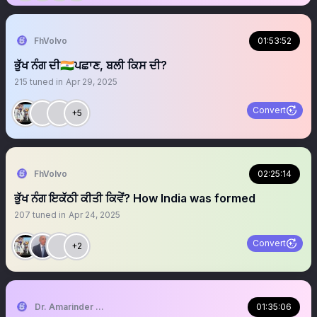
FhVolvo
01:53:52
ਭੁੱਖ ਨੰਗ ਦੀ🇮🇳ਪਛਾਣ, ਬਲੀ ਕਿਸ ਦੀ?
215
tuned in
Apr 29, 2025
Convert
+5
FhVolvo
02:25:14
ਭੁੱਖ ਨੰਗ ਇਕੱਠੀ ਕੀਤੀ ਕਿਵੇਂ? How India was formed
207
tuned in
Apr 24, 2025
Convert
+2
Dr. Amarinder Singh | ਅਮਰਿੰਦਰ ਸਿੰਘ
01:35:06