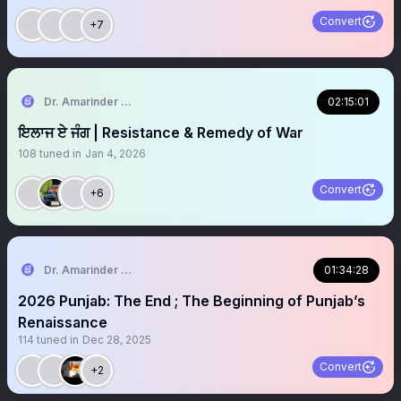
Convert
+7
Dr. Amarinder Singh | ਅਮਰਿੰਦਰ ਸਿੰਘ
02:15:01
ਇਲਾਜ ਏ ਜੰਗ | Resistance & Remedy of War
108
tuned in
Jan 4, 2026
Convert
+6
Dr. Amarinder Singh | ਅਮਰਿੰਦਰ ਸਿੰਘ
01:34:28
2026 Punjab: The End ; The Beginning of Punjab’s
Renaissance
114
tuned in
Dec 28, 2025
Convert
+2