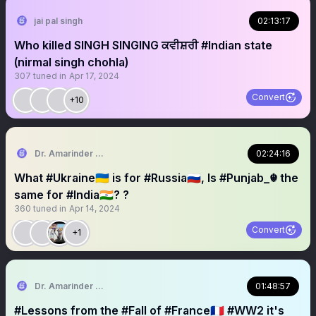
jai pal singh
02:13:17
Who killed SINGH SINGING ਕਵੀਸ਼ਰੀ #Indian state
(nirmal singh chohla)
307
tuned in
Apr 17, 2024
Convert
+10
Dr. Amarinder Singh | ਅਮਰਿੰਦਰ ਸਿੰਘ
02:24:16
What #Ukraine🇺🇦 is for #Russia🇷🇺, Is #Punjab_☬ the
same for #India🇮🇳? ?
360
tuned in
Apr 14, 2024
Convert
+1
Dr. Amarinder Singh | ਅਮਰਿੰਦਰ ਸਿੰਘ
01:48:57
#Lessons from the #Fall of #France🇫🇷 #WW2 it's