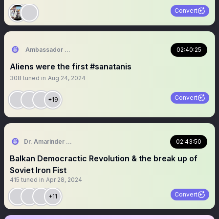
Convert
Ambassador Deep Singh
02:40:25
Aliens were the first #sanatanis
308
tuned in
Aug 24, 2024
Convert
+19
Dr. Amarinder Singh | ਅਮਰਿੰਦਰ ਸਿੰਘ
02:43:50
Balkan Democractic Revolution & the break up of
Soviet Iron Fist
415
tuned in
Apr 28, 2024
Convert
+11