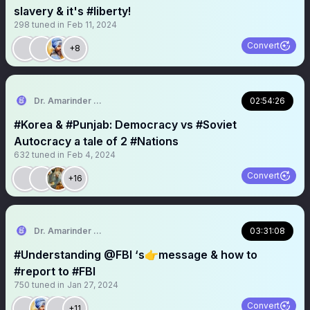
slavery & it's #liberty!
298
tuned in
Feb 11, 2024
Convert
+8
Dr. Amarinder Singh | ਅਮਰਿੰਦਰ ਸਿੰਘ
02:54:26
#Korea & #Punjab: Democracy vs #Soviet
Autocracy a tale of 2 #Nations
632
tuned in
Feb 4, 2024
Convert
+16
Dr. Amarinder Singh | ਅਮਰਿੰਦਰ ਸਿੰਘ
03:31:08
#Understanding @FBI ‘s👉message & how to
#report to #FBI
750
tuned in
Jan 27, 2024
Convert
+11