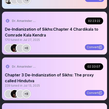
Dr. Amarinder Singh | ਅਮਰਿੰਦਰ ਸਿੰਘ
02:23:22
De-Indianization of Sikhs:Chapter 4 Chardikala to
Comrade Kala Kendra
170
tuned in
Jul 27, 2025
Convert
+6
Dr. Amarinder Singh | ਅਮਰਿੰਦਰ ਸਿੰਘ
02:33:07
Chapter 3 De-Indianization of Sikhs: The proxy
called Hindutva
228
tuned in
Jul 13, 2025
Convert
+8