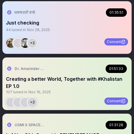
ਜਲਾਵਤਨੀ ਵਾਲੇ
01:35:51
Just checking
44
tuned in
Nov 28, 2025
Convert
+3
Dr. Amarinder Singh | ਅਮਰਿੰਦਰ ਸਿੰਘ
01:51:33
Creating a better World, Together with #Khalistan
EP 1.0
107
tuned in
Nov 16, 2025
Convert
+3
USMI X SPACE Official
01:31:28