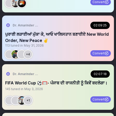
Convert
Dr. Amarinder Singh | ਅਮਰਿੰਦਰ ਸਿੰਘ 🇺🇸 🦅
02:09:25
ਪੁਰਾਣੀ ਲੜਾਈਆਂ ਮੁੱਕਾ ਕੇ, ਆਓ ਖਾਲਿਸਤਾਨ ਬਣਾਈਏ New World
Order, New Peace ✌️
113
tuned in
May 31, 2026
Convert
+4
Dr. Amarinder Singh | ਅਮਰਿੰਦਰ ਸਿੰਘ 🇺🇸 🦅
02:07:18
FIFA World Cup ⚽️🥅- ਪੰਜਾਬ ਦੀ ਰਾਜਨੀਤੀ ਨੂੰ ਕਿਵੇਂ ਬਦਲੇਗਾ।
145
tuned in
May 3, 2026
Convert
+1