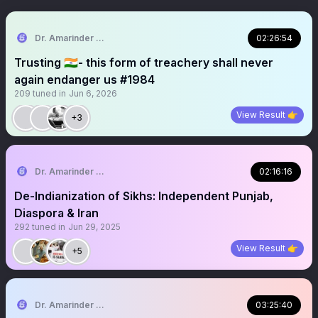
Dr. Amarinder Singh | ਅਮਰਿੰਦਰ ਸਿੰਘ 🇺🇸 🦅
02:26:54
Trusting 🇮🇳- this form of treachery shall never
again endanger us #1984
209
tuned in
Jun 6, 2026
View Result 👉
+3
Dr. Amarinder Singh | ਅਮਰਿੰਦਰ ਸਿੰਘ
02:16:16
De-Indianization of Sikhs: Independent Punjab,
Diaspora & Iran
292
tuned in
Jun 29, 2025
View Result 👉
+5
Dr. Amarinder Singh | ਅਮਰਿੰਦਰ ਸਿੰਘ
03:25:40