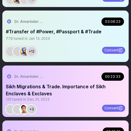
Dr. Amarinder Singh | ਅਮਰਿੰਦਰ ਸਿੰਘ
03:06:23
#Transfer of #Power, #Passport & #Trade
779
tuned in
Jan 13, 2024
Convert
+12
Dr. Amarinder Singh | ਅਮਰਿੰਦਰ ਸਿੰਘ
00:23:33
Sikh Migrations & Trade. Importance of Sikh
Enclaves & Exclaves
125
tuned in
Dec 31, 2023
Convert
+3