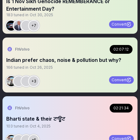
Is 1 Nov Sikh Genocide REMEMBERANCE or
Entertainment Day?
183
tuned in
Oct 30, 2025
Convert
+7
FhVolvo
02:07:12
Indian prefer chaos, noise & pollution but why?
166
tuned in
Oct 26, 2025
Convert
+3
FhVolvo
02:21:34
Bharti state & their ਟਾਊਟ
103
tuned in
Oct 4, 2025
Convert
+5