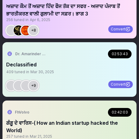
ਅਜ਼ਾਦ ਕੌਮ ਤੋਂ ਅਜ਼ਾਦ ਹਿੰਦ ਫੌਜ ਤੱਕ ਦਾ ਸਫਰ - ਅਜਾਦ ਪੰਜਾਬ ਤੋਂ
ਭਾਰਤੀਕਰਣ ਵਾਲੀ ਗੁਲਾਮੀ ਦਾ ਸਫ਼ਰ। ਭਾਗ 3
256
tuned in
Apr 6, 2025
Convert
+8
Dr. Amarinder Singh | ਅਮਰਿੰਦਰ ਸਿੰਘ
02:53:43
Declassified
409
tuned in
Mar 30, 2025
Convert
+9
FhVolvo
02:42:03
ਗੰਗੂ ਦੇ ਵਾਰਿਸ-( How an Indian startup hacked the
World)
257
tuned in
Mar 21, 2025