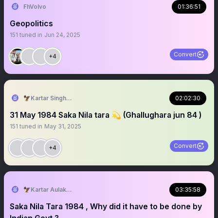
FhVolvo
01:36:51
Geopolitics
151
tuned in
Jun 24, 2025
Convert
+4
🦅Kartar Singh 🌾(ਭਿੰਡਰਾਂਵਾਲੇ)
02:02:30
31 May 1984 Saka Nila tara 💫 (Ghallughara jun 84 )
151
tuned in
May 31, 2025
Convert
+4
🦅Kartar Aulakh 🌾
03:35:58
Saka Nila Tara 1984 , Why did it have to be done by