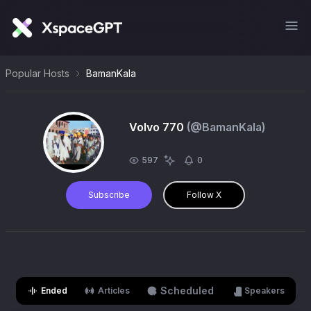
Popular Hosts
BamanKala
Volvo 770
(@
BamanKala
)
597
0
Subscribe
Follow X
Scheduled
Ended
Articles
Speakers