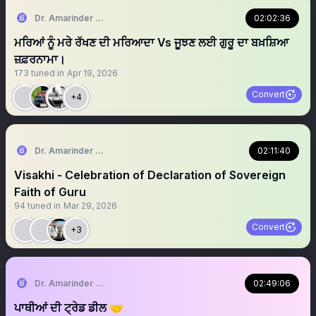
Dr. Amarinder Singh | ਅਮਰਿੰਦਰ ਸਿੰਘ 🇺🇸 🦅
02:02:36
ਮਰਿਆਂ ਨੂੰ ਮਰੇ ਰੱਖਣ ਦੀ ਮਰਿਆਦਾ Vs ਜੂਝਣ ਲਈ ਗੁਰੂ ਦਾ ਬਖ਼ਸ਼ਿਆ
ਜ਼ਫ਼ਰਨਾਮਾ।
173
tuned in
Apr 19, 2026
Convert
+4
Dr. Amarinder Singh | ਅਮਰਿੰਦਰ ਸਿੰਘ 🇺🇸 🦅
02:11:40
Visakhi - Celebration of Declaration of Sovereign
Faith of Guru
94
tuned in
Mar 29, 2026
Convert
+3
Dr. Amarinder Singh | ਅਮਰਿੰਦਰ ਸਿੰਘ
02:49:06
ਪਾਥੀਆਂ ਦੀ ਟ੍ਰੇਡ ਡੀਲ 🤝