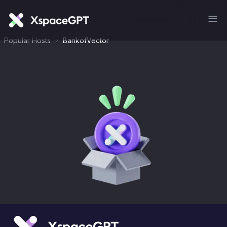
Popular Hosts
BankofVector